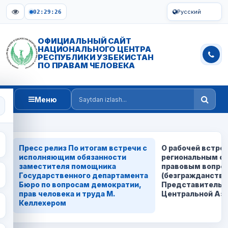
Русский
02:29:26
ОФИЦИАЛЬНЫЙ САЙТ
НАЦИОНАЛЬНОГО ЦЕНТРА
РЕСПУБЛИКИ УЗБЕКИСТАН
ПО ПРАВАМ ЧЕЛОВЕКА
Меню
Saytdan izlash
Пресс релиз По итогам встречи с
О рабочей встреч
исполняющим обязанности
региональным с
заместителя помощника
правовым вопро
Государственного департамента
(безгражданство
Бюро по вопросам демократии,
Представительс
прав человека и труда М.
Центральной Ази
Келлехером