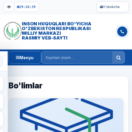
O'zbekcha
19:16:39
INSON HUQUQLARI BO'YICHA
O'ZBEKISTON RESPUBLIKASI
MILLIY MARKAZI
RASMIY VEB-SAYTI
Menyu
Saytdan izlash
Bo'limlar