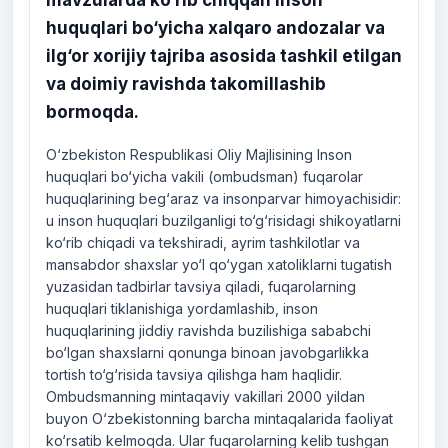
mavzularda ko‘rib chiqqan inson
huquqlari bo‘yicha xalqaro andozalar va
ilg‘or xorijiy tajriba asosida tashkil etilgan
va doimiy ravishda takomillashib
bormoqda.
O‘zbekiston Respublikasi Oliy Majlisining Inson
huquqlari bo‘yicha vakili (ombudsman) fuqarolar
huquqlarining beg‘araz va insonparvar himoyachisidir:
u inson huquqlari buzilganligi to‘g‘risidagi shikoyatlarni
ko‘rib chiqadi va tekshiradi, ayrim tashkilotlar va
mansabdor shaxslar yo‘l qo‘ygan xatoliklarni tugatish
yuzasidan tadbirlar tavsiya qiladi, fuqarolarning
huquqlari tiklanishiga yordamlashib, inson
huquqlarining jiddiy ravishda buzilishiga sababchi
bo‘lgan shaxslarni qonunga binoan javobgarlikka
tortish to‘g‘risida tavsiya qilishga ham haqlidir.
Ombudsmanning mintaqaviy vakillari 2000 yildan
buyon O‘zbekistonning barcha mintaqalarida faoliyat
ko‘rsatib kelmoqda. Ular fuqarolarning kelib tushgan