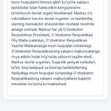
inson huquqlarini himoya qilish bo‘yicha xalqaro
tashkilotlar bilan hamkorlikni kengaytirishni
ta’minlovchi davlat organi hisoblanadi. Markaz o‘z
vakolatlarini barcha davlat organlari va tashkilotlar,
ularning mansabdor shaxslaridan mustaqil ravishda
amalga oshiradi. Markaz har yili O‘zbekiston
Respublikasi Prezidenti, O‘zbekiston Respublikasi
Oliy Majlisi palatalari, O‘zbekiston Respublikasi
Vazirlar Mahkamasiga inson huquqlari sohasidagi
O‘zbekiston Respublikasining xalqaro majburiyatlariga
rioya etilishi holati to‘g‘risida axborot taqdim etadi.
Markaz davlat organlari, fuqarolik jamiyati institutlari,
ta’lim, ilmiy-tadqiqot va boshqa tashkilotlarning
faoliyatiga inson huquqlari sohasidagi O‘zbekiston
Respublikasining xalqaro majburiyatlarini bajarish
masalalari bo‘yicha ko‘maklashadi.