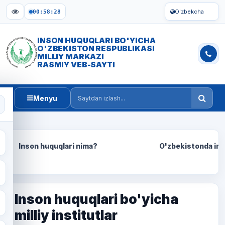
O'zbekcha
00:58:29
INSON HUQUQLARI BO'YICHA
O'ZBEKISTON RESPUBLIKASI
MILLIY MARKAZI
RASMIY VEB-SAYTI
Menyu
Saytdan izlash
Inson huquqlari nima?
O'zbekistonda ins
Inson huquqlari bo'yicha
milliy institutlar