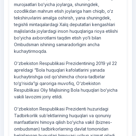
murojaatlari bo‘yicha joylarga, shuningdek,
ozodlikdan mahrum etish joylariga ham chiqib, o‘z
tekshiruvlarini amalga oshirish, yana shuningdek,
tegishli mintaqalardagi Xalq deputatlari kengashlari
majlislarida joylardagi inson huquqlariga rioya etilishi
bo‘yicha axborotlarni taqdim etish yo‘li bilan
Ombudsman ishining samaradorligini ancha
kuchaytirmoqda.
O‘zbekiston Respublikasi Prezidentining 2019 yil 22
apreldagi “Bola huquqlari kafolatlarini yanada
kuchaytirishga oid qo‘shimcha chora-tadbirlar
to‘g‘risida”gi qaroriga muvofiq, O‘zbekiston
Respublikasi Oliy Majlisining Bola huquqlari bo‘yicha
vakili lavozimi joriy etildi.
O‘zbekiston Respublikasi Prezidenti huzuridagi
Tadbirkorlik sub’ektlarining huquqlari va qonuniy
manfaatlarini himoya qilish bo‘yicha vakil (biznes-
ombudsman) tadbirkorlarning davlat tomonidan
belgilangan huquqlari himoyasi uchun xizmat qiladi.