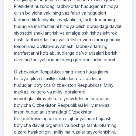
Prezident huzuridagi tadbirkorlar huquqlarini himoya
qilish bo‘yicha vakilning vazifalari va huquqlari
tadbirkorlik faoliyatini rivojlantirish, tadbirkorlarning
huquq va manfaatlarini himoya qilish borasidagi davlat
siyosatini shakllantirish va amalga oshirishda ishtirok
etish, tadbirkorlar faoliyati tekshiruvida ularni qonuniy
tomonlama qo‘llab-quvvatlash, tadbirkorlarning
manfaatlarini ko‘zlab, sudlarga da’vo arizalari berish,
ularning faoliyatini monitoring qilib borishdan iborat.
O‘zbekiston Respublikasining inson huquqlarini
himoya qiluvchi milliy institutlari orasida Inson
huquqlari bo‘yicha O‘zbekiston Respublikasi Milliy
markazi xalqaro va milliy idoralararo
muvofiqlashtiruvchi rol o‘ynaydi. Inson huquqlari
bo‘yicha O‘zbekiston Respublikasi Milliy markazi
inson huquqlari sohasidagi O‘zbekiston
Respublikasining xalqaro majburiyatlarini bajarish
bo‘yicha davlat organlari va boshqa tashkilotlarning
o‘zaro hamkorligini, milliy ma’ruzalar tayyorlanishini,