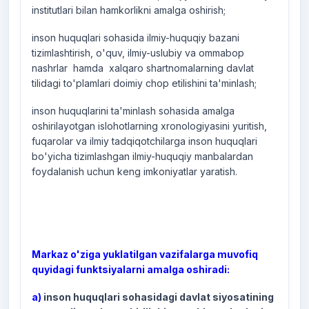
institutlari bilan hamkorlikni amalga oshirish;
inson huquqlari sohasida ilmiy-huquqiy bazani
tizimlashtirish, o'quv, ilmiy-uslubiy va ommabop
nashrlar hamda xalqaro shartnomalarning davlat
tilidagi to'plamlari doimiy chop etilishini ta'minlash;
inson huquqlarini ta'minlash sohasida amalga
oshirilayotgan islohotlarning xronologiyasini yuritish,
fuqarolar va ilmiy tadqiqotchilarga inson huquqlari
bo'yicha tizimlashgan ilmiy-huquqiy manbalardan
foydalanish uchun keng imkoniyatlar yaratish.
Markaz o'ziga yuklatilgan vazifalarga muvofiq
quyidagi funktsiyalarni amalga oshiradi:
a)
inson huquqlari sohasidagi davlat siyosatining