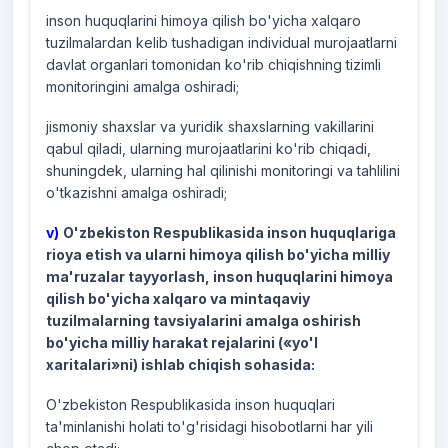
inson huquqlarini himoya qilish bo'yicha xalqaro
tuzilmalardan kelib tushadigan individual murojaatlarni
davlat organlari tomonidan ko'rib chiqishning tizimli
monitoringini amalga oshiradi;
jismoniy shaxslar va yuridik shaxslarning vakillarini
qabul qiladi, ularning murojaatlarini ko'rib chiqadi,
shuningdek, ularning hal qilinishi monitoringi va tahlilini
o'tkazishni amalga oshiradi;
v)
O'zbekiston Respublikasida inson huquqlariga
rioya etish va ularni himoya qilish bo'yicha milliy
ma'ruzalar tayyorlash, inson huquqlarini himoya
qilish bo'yicha xalqaro va mintaqaviy
tuzilmalarning tavsiyalarini amalga oshirish
bo'yicha milliy harakat rejalarini («yo'l
xaritalari»ni) ishlab chiqish sohasida:
O'zbekiston Respublikasida inson huquqlari
ta'minlanishi holati to'g'risidagi hisobotlarni har yili