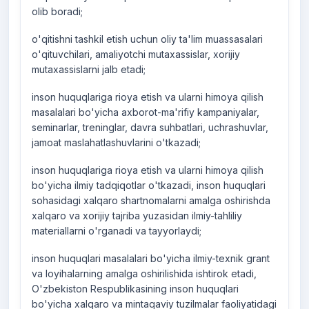
olib boradi;
o'qitishni tashkil etish uchun oliy ta'lim muassasalari
o'qituvchilari, amaliyotchi mutaxassislar, xorijiy
mutaxassislarni jalb etadi;
inson huquqlariga rioya etish va ularni himoya qilish
masalalari bo'yicha axborot-ma'rifiy kampaniyalar,
seminarlar, treninglar, davra suhbatlari, uchrashuvlar,
jamoat maslahatlashuvlarini o'tkazadi;
inson huquqlariga rioya etish va ularni himoya qilish
bo'yicha ilmiy tadqiqotlar o'tkazadi, inson huquqlari
sohasidagi xalqaro shartnomalarni amalga oshirishda
xalqaro va xorijiy tajriba yuzasidan ilmiy-tahliliy
materiallarni o'rganadi va tayyorlaydi;
inson huquqlari masalalari bo'yicha ilmiy-texnik grant
va loyihalarning amalga oshirilishida ishtirok etadi,
O'zbekiston Respublikasining inson huquqlari
bo'yicha xalqaro va mintaqaviy tuzilmalar faoliyatidagi