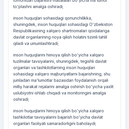
tomonidan bajarilishi masalalari bo'yicha ma'lumot
to'plashni amalga oshiradi;
inson huquqlari sohasidagi qonunchilikka,
shuningdek, inson huquqlari sohasidagi O'zbekiston
Respublikasining xalqaro shartnomalari qoidalariga
davlat organlarining rioya qilish holatini tizimli tahlil
qiladi va umumlashtiradi;
inson huquqlarini himoya qilish bo'yicha xalqaro
tuzilmalar tavsiyalarini, shuningdek, tegishli davlat
organlari va tashkilotlarning inson huquqlari
sohasidagi xalqaro majburiyatlarni bajarishning, shu
jumladan ma'lumotlar bazasidan foydalanish orqali
milliy harakat rejalarini amalga oshirish bo'yicha yaxlit
uslubiyotni ishlab chiqadi va monitoringini amalga
oshiradi;
inson huquqlarini himoya qilish bo'yicha xalqaro
tashkilotlar tavsiyalarini bajarish bo'yicha davlat
organlari faoliyati samaradorligini baholaydi;