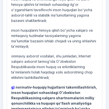
himoya qilishni ta'minlash sohasidagi ilg'or
o'zgarishlarni tavsiflovchi inson huquqlari bo'yicha
axborot-tahlil va statistik ma'lumotlarning yagona
bazasini shakllantiradi;
inson huquqlarini himoya qilish bo'yicha xalqaro va
mintaqaviy tuzilmalar tavsiyalarining yagona
ma'lumotlar bazasini ishlab chiqadi va uning ishlashini
ta'minlaydi;
ommaviy axborot vositalari, shu jumladan, Internet
xalqaro axborot tarmog'ida O'zbekiston
Respublikasida inson huquq va erkinliklarining
ta'minlanishi holati haqidagi xolis axborotning chop
etilishini tashkillashtiradi;
g)
normativ-huquqiy hujjatlarni takomillashtirish,
inson huquqlari sohasidagi O'zbekiston
Respublikasining xalqaro shartnomalarini milliy
qonunchilikka va huquqni qo'llash amaliyotiga
implementatsiya qilishni ta'minlash bo'yicha