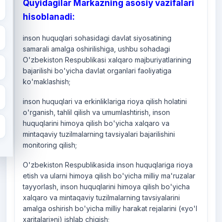
Quyidagilar Markazning asosiy vazifalari
hisoblanadi:
inson huquqlari sohasidagi davlat siyosatining
samarali amalga oshirilishiga, ushbu sohadagi
O'zbekiston Respublikasi xalqaro majburiyatlarining
bajarilishi bo'yicha davlat organlari faoliyatiga
ko'maklashish;
inson huquqlari va erkinliklariga rioya qilish holatini
o'rganish, tahlil qilish va umumlashtirish, inson
huquqlarini himoya qilish bo'yicha xalqaro va
mintaqaviy tuzilmalarning tavsiyalari bajarilishini
monitoring qilish;
O'zbekiston Respublikasida inson huquqlariga rioya
etish va ularni himoya qilish bo'yicha milliy ma'ruzalar
tayyorlash, inson huquqlarini himoya qilish bo'yicha
xalqaro va mintaqaviy tuzilmalarning tavsiyalarini
amalga oshirish bo'yicha milliy harakat rejalarini («yo'l
xaritalari»ni) ishlab chiqish;