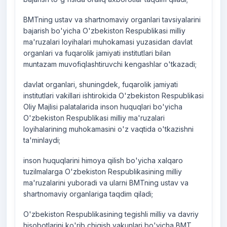
BMTning ustav va shartnomaviy organlari tavsiyalarini
bajarish bo'yicha O'zbekiston Respublikasi milliy
ma'ruzalari loyihalari muhokamasi yuzasidan davlat
organlari va fuqarolik jamiyati institutlari bilan
muntazam muvofiqlashtiruvchi kengashlar o'tkazadi;
davlat organlari, shuningdek, fuqarolik jamiyati
institutlari vakillari ishtirokida O'zbekiston Respublikasi
Oliy Majlisi palatalarida inson huquqlari bo'yicha
O'zbekiston Respublikasi milliy ma'ruzalari
loyihalarining muhokamasini o'z vaqtida o'tkazishni
ta'minlaydi;
inson huquqlarini himoya qilish bo'yicha xalqaro
tuzilmalarga O'zbekiston Respublikasining milliy
ma'ruzalarini yuboradi va ularni BMTning ustav va
shartnomaviy organlariga taqdim qiladi;
O'zbekiston Respublikasining tegishli milliy va davriy
hisobotlarini ko'rib chiqish yakunlari bo'yicha BMT