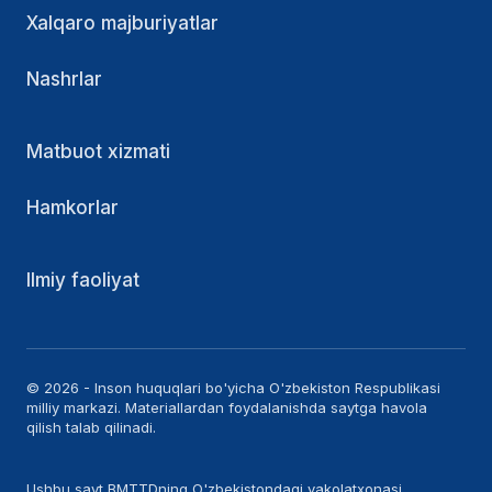
Xalqaro majburiyatlar
Nashrlar
Matbuot xizmati
Hamkorlar
Ilmiy faoliyat
© 2026 - Inson huquqlari bo'yicha O'zbekiston Respublikasi
milliy markazi. Materiallardan foydalanishda saytga havola
qilish talab qilinadi.
Ushbu sayt BMTTDning O'zbekistondagi vakolatxonasi