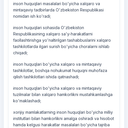
inson huquqlari masalalari bo'yicha xalqaro va
mintaqaviy tadbirlarda O'zbekiston Respublikasi
nomidan ish ko'radi;
inson huquqlari sohasida O'zbekiston
Respublikasining xalqaro sa'y-harakatlarni
faollashtirishga yo'naltirilgan tashabbuslarini xalqaro
tashkilotlarda ilgari surish bo'yicha choralarni ishlab
chiqadi;
inson huquqlari bo'yicha xalqaro va mintaqaviy
tashkilotlar, boshqa nohukumat huquqni muhofaza
qilish tashkilotlari ishida qatnashadi;
inson huquqlari bo'yicha xalqaro va mintaqaviy
tuzilmalar bilan xalqaro hamkorlikni mustahkamlashga
ko'maklashadi;
xorijiy mamlakatlarning inson huquqlari bo'yicha milliy
institutlari bilan hamkorlikni amalga oshiradi va hisobot
hamda kelgusi harakatlar masalalari bo'yicha tajriba