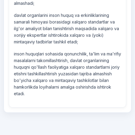
almashadi;
davlat organlarini inson huquq va erkinliklarining
samarali himoyasi borasidagi xalqaro standartlar va
ilg'or amaliyot bilan tanishtirish maqsadida xalqaro va
xorijiy ekspertlar ishtirokida xalqaro va (yoki)
mintaqaviy tadbirlar tashkil etadi;
inson huquqlari sohasida qonunchilik, ta'lim va ma'rifiy
masalalarni takomillashtirish, davlat organlarining
huquqni qo'llash faoliyatiga xalqaro standartlarni joriy
etishni tashkillashtirish yuzasidan tajriba almashish
bo'yicha xalqaro va mintaqaviy tashkilotlar bilan
hamkorlikda loyihalarni amalga oshirishda ishtirok
etadi.