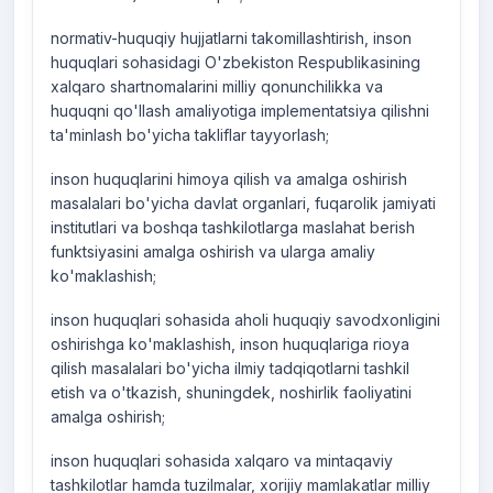
normativ-huquqiy hujjatlarni takomillashtirish, inson
huquqlari sohasidagi O'zbekiston Respublikasining
xalqaro shartnomalarini milliy qonunchilikka va
huquqni qo'llash amaliyotiga implementatsiya qilishni
ta'minlash bo'yicha takliflar tayyorlash;
inson huquqlarini himoya qilish va amalga oshirish
masalalari bo'yicha davlat organlari, fuqarolik jamiyati
institutlari va boshqa tashkilotlarga maslahat berish
funktsiyasini amalga oshirish va ularga amaliy
ko'maklashish;
inson huquqlari sohasida aholi huquqiy savodxonligini
oshirishga ko'maklashish, inson huquqlariga rioya
qilish masalalari bo'yicha ilmiy tadqiqotlarni tashkil
etish va o'tkazish, shuningdek, noshirlik faoliyatini
amalga oshirish;
inson huquqlari sohasida xalqaro va mintaqaviy
tashkilotlar hamda tuzilmalar, xorijiy mamlakatlar milliy