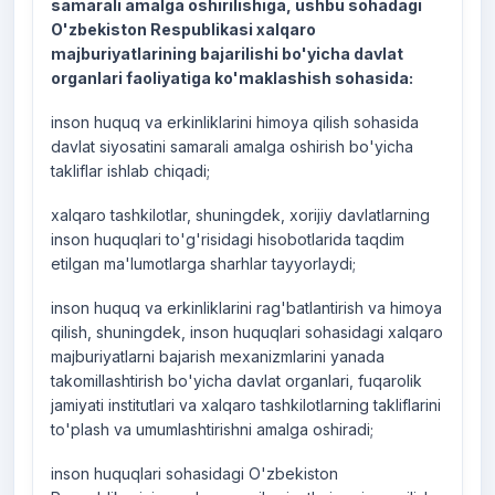
samarali amalga oshirilishiga, ushbu sohadagi
O'zbekiston Respublikasi xalqaro
majburiyatlarining bajarilishi bo'yicha davlat
organlari faoliyatiga ko'maklashish sohasida:
inson huquq va erkinliklarini himoya qilish sohasida
davlat siyosatini samarali amalga oshirish bo'yicha
takliflar ishlab chiqadi;
xalqaro tashkilotlar, shuningdek, xorijiy davlatlarning
inson huquqlari to'g'risidagi hisobotlarida taqdim
etilgan ma'lumotlarga sharhlar tayyorlaydi;
inson huquq va erkinliklarini rag'batlantirish va himoya
qilish, shuningdek, inson huquqlari sohasidagi xalqaro
majburiyatlarni bajarish mexanizmlarini yanada
takomillashtirish bo'yicha davlat organlari, fuqarolik
jamiyati institutlari va xalqaro tashkilotlarning takliflarini
to'plash va umumlashtirishni amalga oshiradi;
inson huquqlari sohasidagi O'zbekiston