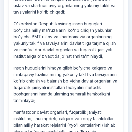
ustav va shartnomaviy organlarining yakuniy taklif va
tavsiyalarini ko'rib chiqadi;
O'zbekiston Respublikasining inson huquqlari
bo'yicha milliy ma'ruzalarini ko'rib chiqish yakunlari
bo'yicha BMT ustav va shartnomaviy organlarining
yakuniy taklif va tavsiyalarini davlat tiliga tarjima qilish
va manfaatdor davlat organlari va fuqarolik jamiyati
institutlariga o'z vaqtida jo'natishni ta'minlaydi;
inson huquqlarini himoya qilish bo'yicha xalqaro va
mintaqaviy tuzilmalarning yakuniy taklif va tavsiyalarini
ko'rib chiqish va bajarish bo'yicha davlat organlari va
fuqarolik jamiyati institutlari faoliyatini metodik
boshqarishni hamda ularning samarali hamkorligini
ta'minlaydi;
manfaatdor davlat organlari, fuqarolik jamiyati
institutlari, shuningdek, xalqaro va xorijiy tashkilotlar
bilan milliy harakat rejalarini («yo'l xaritalari»ni) ishlab
chiqish bo'yicha maslahatlashuv o'tkazadi;