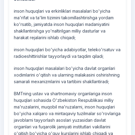
inson huquqlari va erkinliklari masalalari bo'yicha
ma'rifat va ta'lim tizimini takomillashtirishga yordam
ko'rsatib, jamiyatda inson huquqlari madaniyatini
shakllantirishga yo'naltirilgan milliy dasturlar va
harakat rejalarini ishlab chiqadi;
inson huquqlari bo'yicha adabiyotlar, teleko'rsatuv va
radioeshittirishlar tayyorlaydi va taqdim qiladi;
inson huquqlari masalalari bo'yicha davlat organlari
xodimlarini o'qitish va ularning malakasini oshirishning
samarali mexanizmlarini va tartibini shakllantiradi;
BMTning ustav va shartnomaviy organlariga inson
huquqlari sohasida O'zbekiston Respublikasi milliy
ma'ruzalarini, muqobil ma'ruzalarni, inson huquqlari
bo'yicha xalqaro va mintaqaviy tuzilmalar so'rovlariga
javoblarni tayyorlash asoslari yuzasidan davlat
organlari va fuqarolik jamiyati institutlari vakillarini
o'qitish bo'yicha o'quv kurslarini ishlab chiqadi va