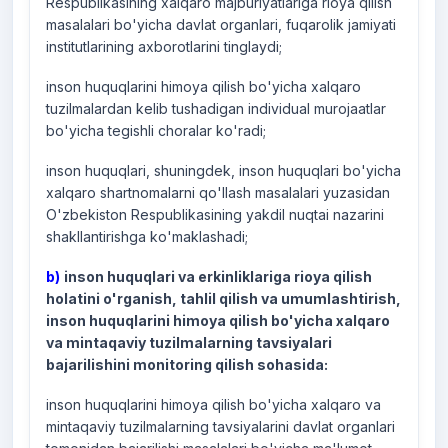
Respublikasining xalqaro majburiyatlariga rioya qilish
masalalari bo'yicha davlat organlari, fuqarolik jamiyati
institutlarining axborotlarini tinglaydi;
inson huquqlarini himoya qilish bo'yicha xalqaro
tuzilmalardan kelib tushadigan individual murojaatlar
bo'yicha tegishli choralar ko'radi;
inson huquqlari, shuningdek, inson huquqlari bo'yicha
xalqaro shartnomalarni qo'llash masalalari yuzasidan
O'zbekiston Respublikasining yakdil nuqtai nazarini
shakllantirishga ko'maklashadi;
b)
inson huquqlari va erkinliklariga rioya qilish
holatini o'rganish, tahlil qilish va umumlashtirish,
inson huquqlarini himoya qilish bo'yicha xalqaro
va mintaqaviy tuzilmalarning tavsiyalari
bajarilishini monitoring qilish sohasida:
inson huquqlarini himoya qilish bo'yicha xalqaro va
mintaqaviy tuzilmalarning tavsiyalarini davlat organlari