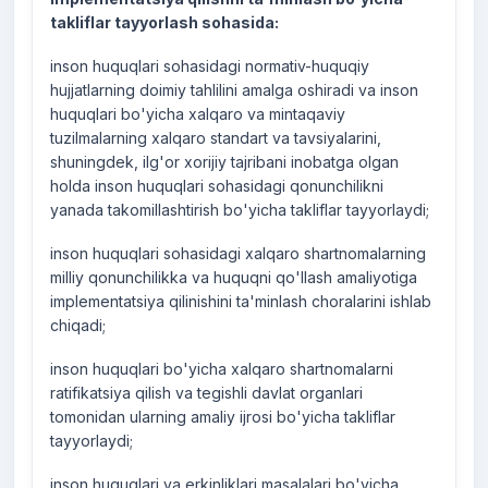
takliflar tayyorlash sohasida:
inson huquqlari sohasidagi normativ-huquqiy
hujjatlarning doimiy tahlilini amalga oshiradi va inson
huquqlari bo'yicha xalqaro va mintaqaviy
tuzilmalarning xalqaro standart va tavsiyalarini,
shuningdek, ilg'or xorijiy tajribani inobatga olgan
holda inson huquqlari sohasidagi qonunchilikni
yanada takomillashtirish bo'yicha takliflar tayyorlaydi;
inson huquqlari sohasidagi xalqaro shartnomalarning
milliy qonunchilikka va huquqni qo'llash amaliyotiga
implementatsiya qilinishini ta'minlash choralarini ishlab
chiqadi;
inson huquqlari bo'yicha xalqaro shartnomalarni
ratifikatsiya qilish va tegishli davlat organlari
tomonidan ularning amaliy ijrosi bo'yicha takliflar
tayyorlaydi;
inson huquqlari va erkinliklari masalalari bo'yicha