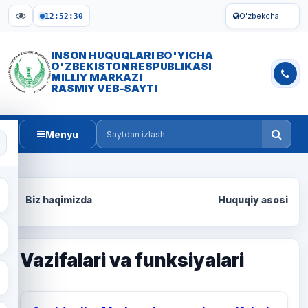
O'zbekcha
12:52:31
INSON HUQUQLARI BO'YICHA
O'ZBEKISTON RESPUBLIKASI
MILLIY MARKAZI
RASMIY VEB-SAYTI
Menyu
Saytdan izlash
Biz haqimizda
Huquqiy asosi
Vazifalari va funksiyalari