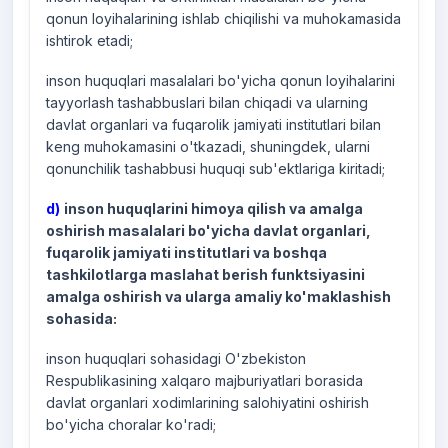
qonun loyihalarining ishlab chiqilishi va muhokamasida
ishtirok etadi;
inson huquqlari masalalari bo'yicha qonun loyihalarini
tayyorlash tashabbuslari bilan chiqadi va ularning
davlat organlari va fuqarolik jamiyati institutlari bilan
keng muhokamasini o'tkazadi, shuningdek, ularni
qonunchilik tashabbusi huquqi sub'ektlariga kiritadi;
d)
inson huquqlarini himoya qilish va amalga
oshirish masalalari bo'yicha davlat organlari,
fuqarolik jamiyati institutlari va boshqa
tashkilotlarga maslahat berish funktsiyasini
amalga oshirish va ularga amaliy ko'maklashish
sohasida:
inson huquqlari sohasidagi O'zbekiston
Respublikasining xalqaro majburiyatlari borasida
davlat organlari xodimlarining salohiyatini oshirish
bo'yicha choralar ko'radi;