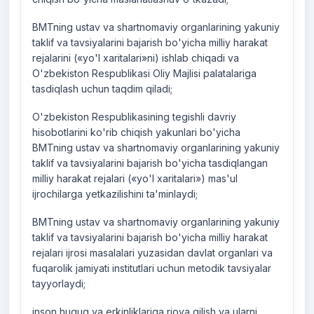
BMTning ustav va shartnomaviy organlarining yakuniy
taklif va tavsiyalarini bajarish bo'yicha milliy harakat
rejalarini («yo'l xaritalari»ni) ishlab chiqadi va
O'zbekiston Respublikasi Oliy Majlisi palatalariga
tasdiqlash uchun taqdim qiladi;
O'zbekiston Respublikasining tegishli davriy
hisobotlarini ko'rib chiqish yakunlari bo'yicha
BMTning ustav va shartnomaviy organlarining yakuniy
taklif va tavsiyalarini bajarish bo'yicha tasdiqlangan
milliy harakat rejalari («yo'l xaritalari») mas'ul
ijrochilarga yetkazilishini ta'minlaydi;
BMTning ustav va shartnomaviy organlarining yakuniy
taklif va tavsiyalarini bajarish bo'yicha milliy harakat
rejalari ijrosi masalalari yuzasidan davlat organlari va
fuqarolik jamiyati institutlari uchun metodik tavsiyalar
tayyorlaydi;
inson huquq va erkinliklariga rioya qilish va ularni