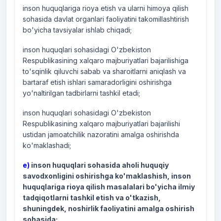
inson huquqlariga rioya etish va ularni himoya qilish
sohasida davlat organlari faoliyatini takomillashtirish
bo'yicha tavsiyalar ishlab chiqadi;
inson huquqlari sohasidagi O'zbekiston
Respublikasining xalqaro majburiyatlari bajarilishiga
to'sqinlik qiluvchi sabab va sharoitlarni aniqlash va
bartaraf etish ishlari samaradorligini oshirishga
yo'naltirilgan tadbirlarni tashkil etadi;
inson huquqlari sohasidagi O'zbekiston
Respublikasining xalqaro majburiyatlari bajarilishi
ustidan jamoatchilik nazoratini amalga oshirishda
ko'maklashadi;
e)
inson huquqlari sohasida aholi huquqiy
savodxonligini oshirishga ko'maklashish, inson
huquqlariga rioya qilish masalalari bo'yicha ilmiy
tadqiqotlarni tashkil etish va o'tkazish,
shuningdek, noshirlik faoliyatini amalga oshirish
sohasida: