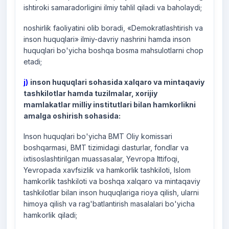
ishtiroki samaradorligini ilmiy tahlil qiladi va baholaydi;
noshirlik faoliyatini olib boradi, «Demokratlashtirish va
inson huquqlari» ilmiy-davriy nashrini hamda inson
huquqlari bo'yicha boshqa bosma mahsulotlarni chop
etadi;
j)
inson huquqlari sohasida xalqaro va mintaqaviy
tashkilotlar hamda tuzilmalar, xorijiy
mamlakatlar milliy institutlari bilan hamkorlikni
amalga oshirish sohasida:
Inson huquqlari bo'yicha BMT Oliy komissari
boshqarmasi, BMT tizimidagi dasturlar, fondlar va
ixtisoslashtirilgan muassasalar, Yevropa Ittifoqi,
Yevropada xavfsizlik va hamkorlik tashkiloti, Islom
hamkorlik tashkiloti va boshqa xalqaro va mintaqaviy
tashkilotlar bilan inson huquqlariga rioya qilish, ularni
himoya qilish va rag'batlantirish masalalari bo'yicha
hamkorlik qiladi;