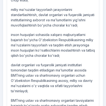
chop etadi;
milliy ma'ruzalar tayyorlash jarayonlarini
standartlashtirish, davlat organlari va fuqarolik jamiyati
institutlarining axborot va ma'lumotlarini yig'ishni
muvofiqlashtirish bo'yicha choralar ko'radi;
inson huquqlari sohasida xalqaro majburiyatlarni
bajarish bo'yicha O'zbekiston Respublikasining milliy
ma'ruzalarini tayyorlash va taqdim etish jarayoniga
inson huquqlari ko'rsatkichlarini moslashtirish va tatbiq
qilish bo'yicha choralar ko'radi;
davlat organlari va fuqarolik jamiyati institutlari
tomonidan taqdim etiladigan ma'lumotlar asosida
BMTning ustav va shartnomaviy organlari uchun
O'zbekiston Respublikasining asosiy, milliy va davriy
ma'ruzalarini o'z vaqtida va sifatli tayyorlashni
ta'minlaydi;
BMTning ustav va shartnomaviy organlari tavsiyalarini
bajarish to'g'risida oraliq axborotlar taqdim qiladi;