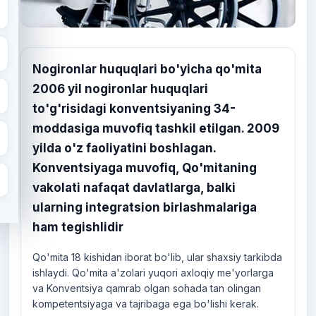
Nogironlar huquqlari bo'yicha qo'mita
2006 yil nogironlar huquqlari
to'g'risidagi konventsiyaning 34-
moddasiga muvofiq tashkil etilgan. 2009
yilda o'z faoliyatini boshlagan.
Konventsiyaga muvofiq, Qo'mitaning
vakolati nafaqat davlatlarga, balki
ularning integratsion birlashmalariga
ham tegishlidir
Qo'mita 18 kishidan iborat bo'lib, ular shaxsiy tarkibda
ishlaydi. Qo'mita a'zolari yuqori axloqiy me'yorlarga
va Konventsiya qamrab olgan sohada tan olingan
kompetentsiyaga va tajribaga ega bo'lishi kerak.