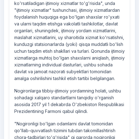
ko'rsatiladigan ijtimoiy xizmatlar to'g'risida", unda
"ijtimoiy xizmatlar" tushunchasi, ijtimoiy xizmatlardan
foydalanish huquqiga ega bo'lgan shaxslar ro'yxati
va ularni taqdim etishga vakolatli tashkilotlar, davlat
organlari, shuningdek, ijtimoiy yordam xizmatlarini,
maslahat xizmatlarini, uy sharoitida xizmat ko'rsatishni,
kunduzgi statsionarlarda (yoki) qisqa muddatli bo'lish
uchun taqdim etish shakllari va turlari. Qonunda ijtimoiy
xizmatlarga muhtoj bo'lgan shaxslarni aniqlash, ijtimoiy
xizmatlarning individual dasturlari, ushbu sohada
davlat va jamoat nazorati subyektlari tomonidan
amalga oshirilishini tashkil etish tartibi belgilangan.
Nogironlarga tibbiy-ijtimoiy yordamning holati, ushbu
sohadagi xalqaro standartlarni tanqidiy o'rganish
asosida 2017 yil 1 dekabrda O'zbekiston Respublikasi
Prezidentining Farmoni qabul qilindi.
"Nogironligi bo'lgan odamlarni davlat tomonidan
qo'llab-quvvatlash tizimini tubdan takomillashtirish
chora-tadbirlari to'g'risida" gi qarorda nogironligi