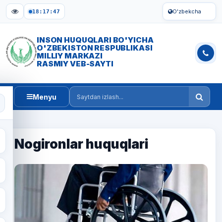
O'zbekcha
18:17:48
INSON HUQUQLARI BO'YICHA
O'ZBEKISTON RESPUBLIKASI
MILLIY MARKAZI
RASMIY VEB-SAYTI
Menyu
Saytdan izlash
Nogironlar huquqlari