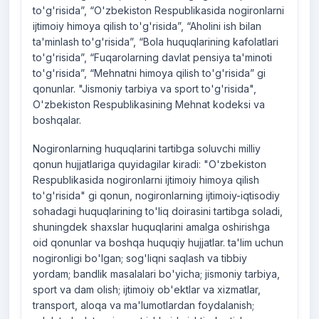
to'g'risida”, “O'zbekiston Respublikasida nogironlarni
ijtimoiy himoya qilish to'g'risida”, “Aholini ish bilan
ta'minlash to'g'risida”, “Bola huquqlarining kafolatlari
to'g'risida”, “Fuqarolarning davlat pensiya ta'minoti
to'g'risida”, “Mehnatni himoya qilish to'g'risida” gi
qonunlar. "Jismoniy tarbiya va sport to'g'risida",
O'zbekiston Respublikasining Mehnat kodeksi va
boshqalar.
Nogironlarning huquqlarini tartibga soluvchi milliy
qonun hujjatlariga quyidagilar kiradi: "O'zbekiston
Respublikasida nogironlarni ijtimoiy himoya qilish
to'g'risida" gi qonun, nogironlarning ijtimoiy-iqtisodiy
sohadagi huquqlarining to'liq doirasini tartibga soladi,
shuningdek shaxslar huquqlarini amalga oshirishga
oid qonunlar va boshqa huquqiy hujjatlar. ta'lim uchun
nogironligi bo'lgan; sog'liqni saqlash va tibbiy
yordam; bandlik masalalari bo'yicha; jismoniy tarbiya,
sport va dam olish; ijtimoiy ob'ektlar va xizmatlar,
transport, aloqa va ma'lumotlardan foydalanish;