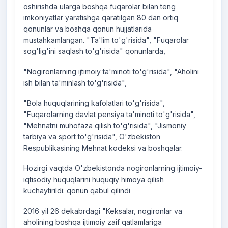
oshirishda ularga boshqa fuqarolar bilan teng
imkoniyatlar yaratishga qaratilgan 80 dan ortiq
qonunlar va boshqa qonun hujjatlarida
mustahkamlangan. "Ta'lim to'g'risida", "Fuqarolar
sog'lig'ini saqlash to'g'risida" qonunlarda,
"Nogironlarning ijtimoiy ta'minoti to'g'risida", "Aholini
ish bilan ta'minlash to'g'risida",
"Bola huquqlarining kafolatlari to'g'risida",
"Fuqarolarning davlat pensiya ta'minoti to'g'risida",
"Mehnatni muhofaza qilish to'g'risida", "Jismoniy
tarbiya va sport to'g'risida", O'zbekiston
Respublikasining Mehnat kodeksi va boshqalar.
Hozirgi vaqtda O'zbekistonda nogironlarning ijtimoiy-
iqtisodiy huquqlarini huquqiy himoya qilish
kuchaytirildi: qonun qabul qilindi
2016 yil 26 dekabrdagi "Keksalar, nogironlar va
aholining boshqa ijtimoiy zaif qatlamlariga