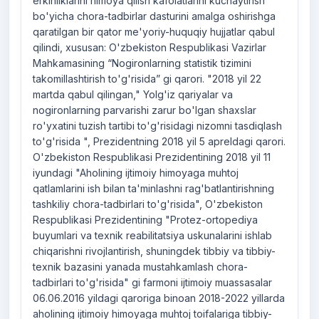
erkinliklarini himoya qilish kafolatlarini kuchaytirish
bo'yicha chora-tadbirlar dasturini amalga oshirishga
qaratilgan bir qator me'yoriy-huquqiy hujjatlar qabul
qilindi, xususan: O'zbekiston Respublikasi Vazirlar
Mahkamasining “Nogironlarning statistik tizimini
takomillashtirish to'g'risida” gi qarori. "2018 yil 22
martda qabul qilingan," Yolg'iz qariyalar va
nogironlarning parvarishi zarur bo'lgan shaxslar
ro'yxatini tuzish tartibi to'g'risidagi nizomni tasdiqlash
to'g'risida ", Prezidentning 2018 yil 5 apreldagi qarori.
O'zbekiston Respublikasi Prezidentining 2018 yil 11
iyundagi "Aholining ijtimoiy himoyaga muhtoj
qatlamlarini ish bilan ta'minlashni rag'batlantirishning
tashkiliy chora-tadbirlari to'g'risida", O'zbekiston
Respublikasi Prezidentining "Protez-ortopediya
buyumlari va texnik reabilitatsiya uskunalarini ishlab
chiqarishni rivojlantirish, shuningdek tibbiy va tibbiy-
texnik bazasini yanada mustahkamlash chora-
tadbirlari to'g'risida" gi farmoni ijtimoiy muassasalar
06.06.2016 yildagi qaroriga binoan 2018-2022 yillarda
aholining ijtimoiy himoyaga muhtoj toifalariga tibbiy-