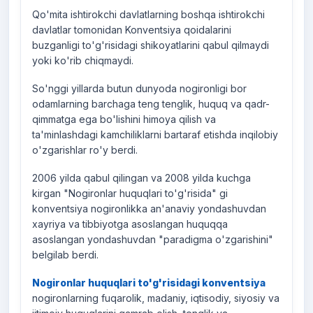
Qo'mita ishtirokchi davlatlarning boshqa ishtirokchi
davlatlar tomonidan Konventsiya qoidalarini
buzganligi to'g'risidagi shikoyatlarini qabul qilmaydi
yoki ko'rib chiqmaydi.
So'nggi yillarda butun dunyoda nogironligi bor
odamlarning barchaga teng tenglik, huquq va qadr-
qimmatga ega bo'lishini himoya qilish va
ta'minlashdagi kamchiliklarni bartaraf etishda inqilobiy
o'zgarishlar ro'y berdi.
2006 yilda qabul qilingan va 2008 yilda kuchga
kirgan "Nogironlar huquqlari to'g'risida" gi
konventsiya nogironlikka an'anaviy yondashuvdan
xayriya va tibbiyotga asoslangan huquqqa
asoslangan yondashuvdan "paradigma o'zgarishini"
belgilab berdi.
Nogironlar huquqlari to'g'risidagi konventsiya
nogironlarning fuqarolik, madaniy, iqtisodiy, siyosiy va