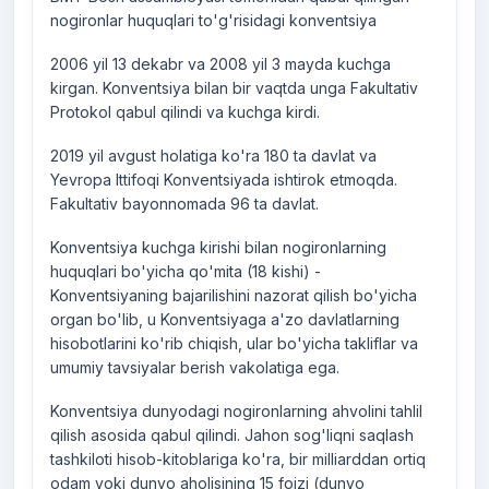
nogironlar huquqlari to'g'risidagi konventsiya
2006 yil 13 dekabr va 2008 yil 3 mayda kuchga
kirgan. Konventsiya bilan bir vaqtda unga Fakultativ
Protokol qabul qilindi va kuchga kirdi.
2019 yil avgust holatiga ko'ra 180 ta davlat va
Yevropa Ittifoqi Konventsiyada ishtirok etmoqda.
Fakultativ bayonnomada 96 ta davlat.
Konventsiya kuchga kirishi bilan nogironlarning
huquqlari bo'yicha qo'mita (18 kishi) -
Konventsiyaning bajarilishini nazorat qilish bo'yicha
organ bo'lib, u Konventsiyaga a'zo davlatlarning
hisobotlarini ko'rib chiqish, ular bo'yicha takliflar va
umumiy tavsiyalar berish vakolatiga ega.
Konventsiya dunyodagi nogironlarning ahvolini tahlil
qilish asosida qabul qilindi. Jahon sog'liqni saqlash
tashkiloti hisob-kitoblariga ko'ra, bir milliarddan ortiq
odam yoki dunyo aholisining 15 foizi (dunyo