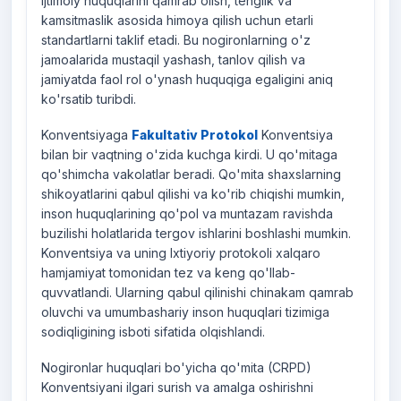
ijtimoiy huquqlarini qamrab olish, tenglik va
kamsitmaslik asosida himoya qilish uchun etarli
standartlarni taklif etadi. Bu nogironlarning o'z
jamoalarida mustaqil yashash, tanlov qilish va
jamiyatda faol rol o'ynash huquqiga egaligini aniq
ko'rsatib turibdi.
Konventsiyaga
Fakultativ Protokol
Konventsiya
bilan bir vaqtning o'zida kuchga kirdi. U qo'mitaga
qo'shimcha vakolatlar beradi. Qo'mita shaxslarning
shikoyatlarini qabul qilishi va ko'rib chiqishi mumkin,
inson huquqlarining qo'pol va muntazam ravishda
buzilishi holatlarida tergov ishlarini boshlashi mumkin.
Konventsiya va uning Ixtiyoriy protokoli xalqaro
hamjamiyat tomonidan tez va keng qo'llab-
quvvatlandi. Ularning qabul qilinishi chinakam qamrab
oluvchi va umumbashariy inson huquqlari tizimiga
sodiqligining isboti sifatida olqishlandi.
Nogironlar huquqlari bo'yicha qo'mita (CRPD)
Konventsiyani ilgari surish va amalga oshirishni