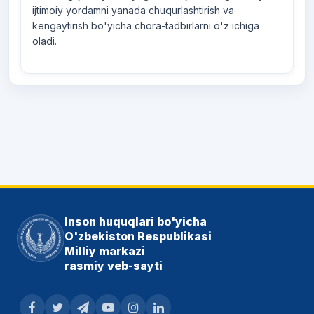
ijtimoiy yordamni yanada chuqurlashtirish va
kengaytirish bo'yicha chora-tadbirlarni o'z ichiga
oladi.
Inson huquqlari bo'yicha
O'zbekiston Respublikasi
Milliy markazi
rasmiy veb-sayti