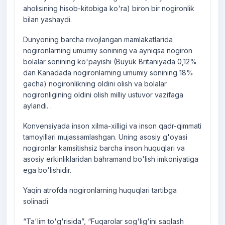
aholisining hisob-kitobiga ko'ra) biron bir nogironlik
bilan yashaydi.
Dunyoning barcha rivojlangan mamlakatlarida
nogironlarning umumiy sonining va ayniqsa nogiron
bolalar sonining ko'payishi (Buyuk Britaniyada 0,12%
dan Kanadada nogironlarning umumiy sonining 18%
gacha) nogironlikning oldini olish va bolalar
nogironligining oldini olish milliy ustuvor vazifaga
aylandi. .
Konvensiyada inson xilma-xilligi va inson qadr-qimmati
tamoyillari mujassamlashgan. Uning asosiy g'oyasi
nogironlar kamsitishsiz barcha inson huquqlari va
asosiy erkinliklaridan bahramand bo'lish imkoniyatiga
ega bo'lishidir.
Yaqin atrofda nogironlarning huquqlari tartibga
solinadi
“Ta'lim to'g'risida”, “Fuqarolar sog'lig'ini saqlash