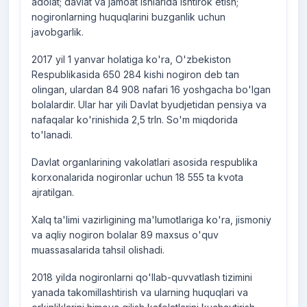
adolat; davlat va jamoat ishlarida ishtirok etish;
nogironlarning huquqlarini buzganlik uchun
javobgarlik.
2017 yil 1 yanvar holatiga ko'ra, O'zbekiston
Respublikasida 650 284 kishi nogiron deb tan
olingan, ulardan 84 908 nafari 16 yoshgacha bo'lgan
bolalardir. Ular har yili Davlat byudjetidan pensiya va
nafaqalar ko'rinishida 2,5 trln. So'm miqdorida
to'lanadi.
Davlat organlarining vakolatlari asosida respublika
korxonalarida nogironlar uchun 18 555 ta kvota
ajratilgan.
Xalq ta'limi vazirligining ma'lumotlariga ko'ra, jismoniy
va aqliy nogiron bolalar 89 maxsus o'quv
muassasalarida tahsil olishadi.
2018 yilda nogironlarni qo'llab-quvvatlash tizimini
yanada takomillashtirish va ularning huquqlari va