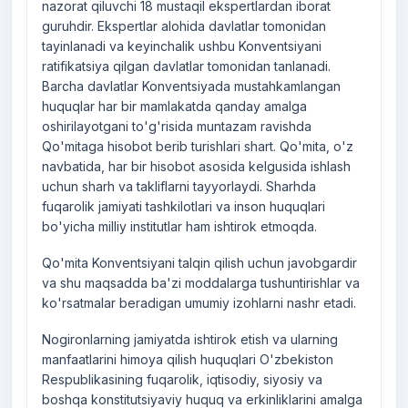
nazorat qiluvchi 18 mustaqil ekspertlardan iborat
guruhdir. Ekspertlar alohida davlatlar tomonidan
tayinlanadi va keyinchalik ushbu Konventsiyani
ratifikatsiya qilgan davlatlar tomonidan tanlanadi.
Barcha davlatlar Konventsiyada mustahkamlangan
huquqlar har bir mamlakatda qanday amalga
oshirilayotgani to'g'risida muntazam ravishda
Qo'mitaga hisobot berib turishlari shart. Qo'mita, o'z
navbatida, har bir hisobot asosida kelgusida ishlash
uchun sharh va takliflarni tayyorlaydi. Sharhda
fuqarolik jamiyati tashkilotlari va inson huquqlari
bo'yicha milliy institutlar ham ishtirok etmoqda.
Qo'mita Konventsiyani talqin qilish uchun javobgardir
va shu maqsadda ba'zi moddalarga tushuntirishlar va
ko'rsatmalar beradigan umumiy izohlarni nashr etadi.
Nogironlarning jamiyatda ishtirok etish va ularning
manfaatlarini himoya qilish huquqlari O'zbekiston
Respublikasining fuqarolik, iqtisodiy, siyosiy va
boshqa konstitutsiyaviy huquq va erkinliklarini amalga