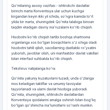
Qo'mitaning asosiy vazifasi - ishtirokchi davlatlar
birinchi marta Konventsiya ular uchun kuchga
kirgandan keyin ikki yil ichida, so'ngra kamida to'rt
yilda bir marta, shuningdek Qo'mita talabiga binoan
taqdim etadigan davriy ma'ruzalarni ko'rib chiqish.
Hisobotni ko'rib chiqish tartibi boshqa shartnoma
organlariga xos bo'lgan bosqichlarni o'z ichiga oladi:
hisobotni tahlil qilish, savollarning dastlabki ro'yxatini
yuborish, javoblar olish, uni manfaatdor davlat vakillari
bilan interfaol suhbatda ko'rib chiqish.
Tekshiruv natijalariga ko'ra:
Qo'mita yakuniy kuzatuvlarni tuzadi, unda o'zlariga
mos keladigan takliflar va umumiy tavsiyalar
tayyorlanadi va ularni davlat hisobiga yuboradi.
Qo'mita, shuningdek, ishtirokchi davlatlardan
Konventsiya qoidalarini amalga oshirish bilan bog'liq
bo'lgan qo'shimcha ma'lumotlarni so'rashi mumkin.