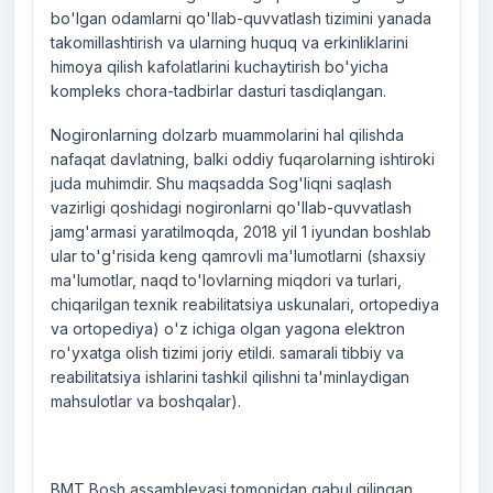
bo'lgan odamlarni qo'llab-quvvatlash tizimini yanada
takomillashtirish va ularning huquq va erkinliklarini
himoya qilish kafolatlarini kuchaytirish bo'yicha
kompleks chora-tadbirlar dasturi tasdiqlangan.
Nogironlarning dolzarb muammolarini hal qilishda
nafaqat davlatning, balki oddiy fuqarolarning ishtiroki
juda muhimdir. Shu maqsadda Sog'liqni saqlash
vazirligi qoshidagi nogironlarni qo'llab-quvvatlash
jamg'armasi yaratilmoqda, 2018 yil 1 iyundan boshlab
ular to'g'risida keng qamrovli ma'lumotlarni (shaxsiy
ma'lumotlar, naqd to'lovlarning miqdori va turlari,
chiqarilgan texnik reabilitatsiya uskunalari, ortopediya
va ortopediya) o'z ichiga olgan yagona elektron
ro'yxatga olish tizimi joriy etildi. samarali tibbiy va
reabilitatsiya ishlarini tashkil qilishni ta'minlaydigan
mahsulotlar va boshqalar).
BMT Bosh assambleyasi tomonidan qabul qilingan