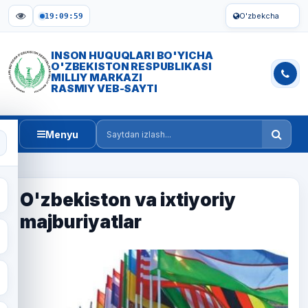
O'zbekcha
19:09:59
INSON HUQUQLARI BO'YICHA
O'ZBEKISTON RESPUBLIKASI
MILLIY MARKAZI
RASMIY VEB-SAYTI
Menyu
Saytdan izlash
O'zbekiston va ixtiyoriy
majburiyatlar