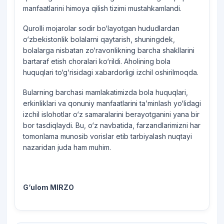
manfaatlarini himoya qilish tizimi mustahkamlandi.
Qurolli mojarolar sodir bo‘layotgan hududlardan
o‘zbekistonlik bolalarni qaytarish, shuningdek,
bolalarga nisbatan zo‘ravonlikning barcha shakllarini
bartaraf etish choralari ko‘rildi. Aholining bola
huquqlari to‘g‘risidagi xabardorligi izchil oshirilmoqda.
Bularning barchasi mamlakatimizda bola huquqlari,
erkinliklari va qonuniy manfaatlarini ta’minlash yo‘lidagi
izchil islohotlar o‘z samaralarini berayotganini yana bir
bor tasdiqlaydi. Bu, o‘z navbatida, farzandlarimizni har
tomonlama munosib vorislar etib tarbiyalash nuqtayi
nazaridan juda ham muhim.
G‘ulom MIRZO