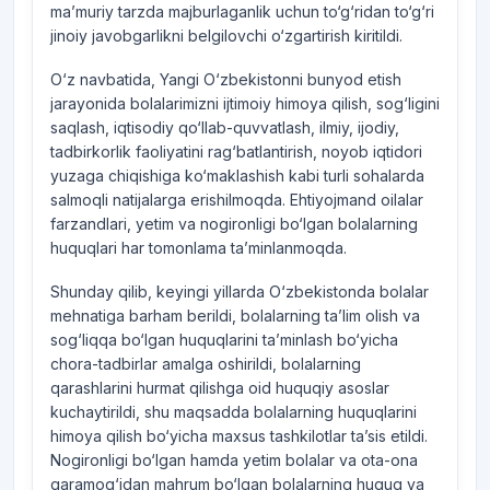
ma’muriy tarzda majburlaganlik uchun to‘g‘ridan to‘g‘ri
jinoiy javobgarlikni belgilovchi o‘zgartirish kiritildi.
O‘z navbatida, Yangi O‘zbekistonni bunyod etish
jarayonida bolalarimizni ijtimoiy himoya qilish, sog‘ligini
saqlash, iqtisodiy qo‘llab-quvvatlash, ilmiy, ijodiy,
tadbirkorlik faoliyatini rag‘batlantirish, noyob iqtidori
yuzaga chiqishiga ko‘maklashish kabi turli sohalarda
salmoqli natijalarga erishilmoqda. Ehtiyojmand oilalar
farzandlari, yetim va nogironligi bo‘lgan bolalarning
huquqlari har tomonlama ta’minlanmoqda.
Shunday qilib, keyingi yillarda O‘zbekistonda bolalar
mehnatiga barham berildi, bolalarning ta’lim olish va
sog‘liqqa bo‘lgan huquqlarini ta’minlash bo‘yicha
chora-tadbirlar amalga oshirildi, bolalarning
qarashlarini hurmat qilishga oid huquqiy asoslar
kuchaytirildi, shu maqsadda bolalarning huquqlarini
himoya qilish bo‘yicha maxsus tashkilotlar ta’sis etildi.
Nogironligi bo‘lgan hamda yetim bolalar va ota-ona
qaramog‘idan mahrum bo‘lgan bolalarning huquq va