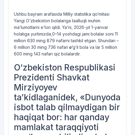
Ushbu bayram arafasida Milliy statistika qo‘mitasi
Yangi O‘zbekiston bolalariga taalluqli muhim
ma’lumotlarni e’lon qildi. Ya’ni, 2026-yil 1-yanvar
holatiga yurtimizda
0–14 yoshdagi jami bolalar soni 11
million 630 ming 879 nafarni tashkil etgan. Shundan –
6 million 30 ming 736 nafari
o‘
g‘il bola va lar 5 million
600 ming 143 nafari qiz bolalardir.
O‘zbekiston Respublikasi
Prezidenti Shavkat
Mirziyoyev
ta’kidlaganidek, «Dunyoda
isbot talab qilmaydigan bir
haqiqat bor: har qanday
mamlakat taraqqiyoti