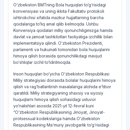
O‘zbekiston BMTning Bola huquqlari to‘g‘risidagi
konvensiyasi va uning ikkita Fakultativ protokoli
ishtirokchisi sifatida mazkur hujjatlarning barcha
qoidalariga to‘liq amal qilib kelmoqda. Ushbu
Konvensiya qoidalari milliy qonunchiligimizga hamda
davlat va jamoat tashkilotlari faoliyatiga izchillik bilan
implementatsiya qilindi. O‘zbekiston Prezidenti,
parlamenti va hukumati tomonidan bola huquqlarini
himoya qilish borasida qonunchilikdagi mavjud
bo‘shliqlar izchil to‘ldirilmoqda.
Inson huquqlari bo‘yicha O‘zbekiston Respublikasi
Milliy strategiyasi doirasida bolalar huquqlarini himoya
qilish va rag‘batlantirish masalalariga alohida e’tibor
qaratildi. Milliy strategiyaning shaxsiy va siyosiy
huquqlarni himoya qilish sohasidagi ustuvor
yo‘nalishlari asosida 2021-yil 12-fevral kuni
“O‘zbekiston Respublikasining Jinoyat, Jinoyat-
protsessual kodekslariga hamda O‘zbekiston
Respublikasining Ma’muriy javobgarlik to‘g‘risidagi