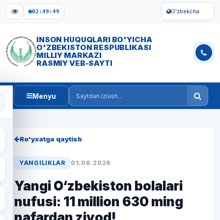
O'zbekcha
02:49:49
INSON HUQUQLARI BO'YICHA
O'ZBEKISTON RESPUBLIKASI
MILLIY MARKAZI
RASMIY VEB-SAYTI
Menyu
Saytdan izlash
Ro'yxatga qaytish
YANGILIKLAR
01.06.2026
Yangi O‘zbekiston bolalari
nufusi: 11 million 630 ming
nafardan ziyod!