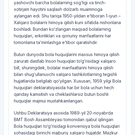
yashovchi barcha bolalarning sog‘ligi va tinch-
xotirjam hayotini saqlash dolzarb muammoga
aylangan edi. Shu tariqa 1950-yildan e’tiboran 1-iyun –
Xalqaro bolalarni himoya qilish kuni sifatida nishonlana
boshladi. Bundan ko‘zlangan maqsad bolalarning
huquqlari, erkinliklari va qonuniy manfaatlarini har
tomonlama ta’minlashga e’tibor qaratishdir.
Butun dunyoda bola huquqlarini maxsus himoya qilish
zarurati dastlab Inson huquqlari to‘g‘risidagi xalqaro
bill, shuningdek, bolalar manfaatlarini himoya qilish
bilan shug‘ullanuvchi xalqaro tashkilotlarning tegishli
hujjatlarida belgilab qo‘yilgan. Xususan, 1959 yilgi Bola
huquqlari deklaratsiyasida har bir bola uchun hech
qanday kamsitish va cheklashlarsiz butun boshli
huquqlar majmui mustahkamlangan.
Ushbu Deklaratsiya asosida 1989-yil 20-noyabrda
BMT Bosh Assambleyasi tomonidan qabul qilingan
Bola huquqlari to‘g‘risidagi konvensiya bola huquqlari
sohasidagi birinchi majburiy xalqaro hujjatdir. Mazkur