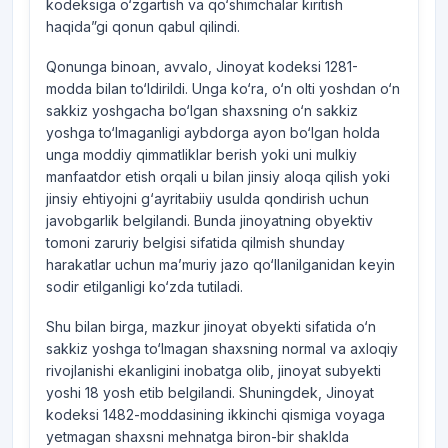
kodeksiga o‘zgartish va qo‘shimchalar kiritish
haqida”gi qonun qabul qilindi.
Qonunga binoan, avvalo, Jinoyat kodeksi 1281-
modda bilan to‘ldirildi. Unga ko‘ra, o‘n olti yoshdan o‘n
sakkiz yoshgacha bo‘lgan shaxsning o‘n sakkiz
yoshga to‘lmaganligi aybdorga ayon bo‘lgan holda
unga moddiy qimmatliklar berish yoki uni mulkiy
manfaatdor etish orqali u bilan jinsiy aloqa qilish yoki
jinsiy ehtiyojni g‘ayritabiiy usulda qondirish uchun
javobgarlik belgilandi. Bunda jinoyatning obyektiv
tomoni zaruriy belgisi sifatida qilmish shunday
harakatlar uchun ma’muriy jazo qo‘llanilganidan keyin
sodir etilganligi ko‘zda tutiladi.
Shu bilan birga, mazkur jinoyat obyekti sifatida o‘n
sakkiz yoshga to‘lmagan shaxsning normal va axloqiy
rivojlanishi ekanligini inobatga olib, jinoyat subyekti
yoshi 18 yosh etib belgilandi. Shuningdek, Jinoyat
kodeksi 1482-moddasining ikkinchi qismiga voyaga
yetmagan shaxsni mehnatga biron-bir shaklda