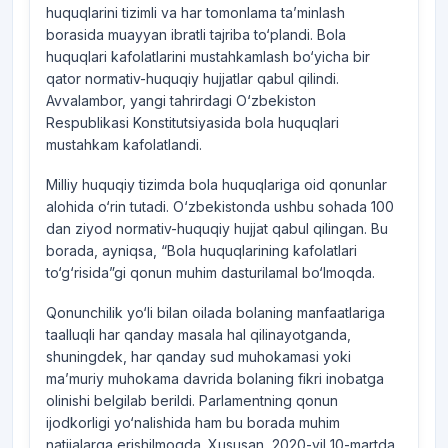
huquqlarini tizimli va har tomonlama ta’minlash
borasida muayyan ibratli tajriba to‘plandi. Bola
huquqlari kafolatlarini mustahkamlash bo‘yicha bir
qator normativ-huquqiy hujjatlar qabul qilindi.
Avvalambor, yangi tahrirdagi O‘zbekiston
Respublikasi Konstitutsiyasida bola huquqlari
mustahkam kafolatlandi.
Milliy huquqiy tizimda bola huquqlariga oid qonunlar
alohida o‘rin tutadi. O‘zbekistonda ushbu sohada 100
dan ziyod normativ-huquqiy hujjat qabul qilingan. Bu
borada, ayniqsa, “Bola huquqlarining kafolatlari
to‘g‘risida”gi qonun muhim dasturilamal bo‘lmoqda.
Qonunchilik yo‘li bilan oilada bolaning manfaatlariga
taalluqli har qanday masala hal qilinayotganda,
shuningdek, har qanday sud muhokamasi yoki
ma’muriy muhokama davrida bolaning fikri inobatga
olinishi belgilab berildi. Parlamentning qonun
ijodkorligi yo‘nalishida ham bu borada muhim
natijalarga erishilmoqda. Xususan, 2020-yil 10-martda