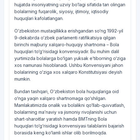
hujjatda insoniyatning uzviy bo‘lagi sifatida tan olingan
bolalarning fuqarolik, siyosiy, ijtimoiy, iqtisodiy
huquqlari kafolatlangan.
O‘zbekiston mustaqillikka erishgandan so‘ng 1992-yil
9-dekabrda o‘zbek parlamenti ratifikatsiya qilgan
birinchi majburiy xalqaro-huquqiy shartnoma – Bola
huquqlari to‘g‘risidagi konvensiyadir. Bu muhim dalil
yurtimizda bolalarga bo‘lgan yuksak e’tiborning o‘ziga
xos namunasi hisoblanadi. Ushbu Konvensiyani jahon
bolalarining o‘ziga xos xalqaro Konstitutsiyasi deyish
mumkin.
Bundan tashqari, O‘zbekiston bola huquqlariga oid
o‘nga yaqin xalqaro shartnomaga qo‘shilgan.
Mamlakatimizda onalik va bolalikni qo‘llab-quvvatlash,
bolalarning ma’naviy va jismoniy rivojlanishi uchun
shart-sharoitlar yaratish hamda BMTning Bola
huquqlari to‘g‘risidagi konvensiyasi talablarini bajarish
borasida keng ko‘lamli ishlar olib borilmoqda.