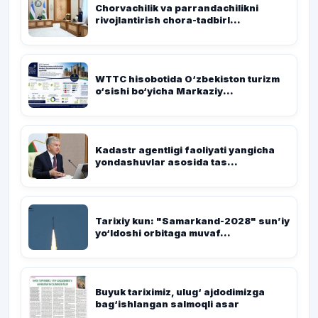
Chorvachilik va parrandachilikni
rivojlantirish chora-tadbirl...
WTTC hisobotida O‘zbekiston turizm
o‘sishi bo‘yicha Markaziy...
Kadastr agentligi faoliyati yangicha
yondashuvlar asosida tas...
Tarixiy kun: "Samarkand-2028" sun’iy
yo‘ldoshi orbitaga muvaf...
Buyuk tariximiz, ulug‘ ajdodimizga
bag‘ishlangan salmoqli asar