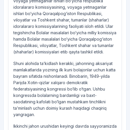
voyaga yetmaganlar ishlari bo‘yicha respublika
idoralararo komissiyasining, voyaga yetmaganlar
ishlari bo‘yicha Qoraqalpog‘iston Respublikasi,
viloyatlar va Toshkent shahar, tumanlar (shaharlar)
idoralararo komissiyalarining faoliyati isloh etildi. Ular
tegishincha Bolalar masalalari bo‘yicha milliy komissiya
hamda Bolalar masalalari bo‘yicha Qoraqalpog‘iston
Respublikasi, viloyatlar, Toshkent shahar va tumanlar
(shaharlar) komissiyalari etib qayta tashkil etildi.
Shuni alohida ta’kidlash kerakki, jahonning aksariyat
mamlakatlarida yozning ilk kuni bolajonlar uchun katta
bayram sifatida nishonlanadi. Binobarin, 1949-yilda
Parijda Xotin-qizlar xalqaro demokratik
federatsiyasining kongressi bo‘lib o‘tgan. Ushbu
kongressda bolalarning bardamligi va baxt-
saodatining kafolati bo‘lgan mustahkam tinchlikni
ta’minlash uchun doimiy kurash haqidagi chaqiriq
yangragan.
Ikkinchi jahon urushidan keyingi davrda sayyoramizda