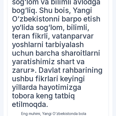
sog‘lom va bilimli avlodga
bog‘liq. Shu bois, Yangi
O‘zbekistonni barpo etish
yo‘lida sog‘lom, bilimli,
teran fikrli, vatanparvar
yoshlarni tarbiyalash
uchun barcha sharoitlarni
yaratishimiz shart va
zarur». Davlat rahbarining
ushbu fikrlari keyingi
yillarda hayotimizga
tobora keng tatbiq
etilmoqda.
Eng muhimi, Yangi O‘zbekistonda bola