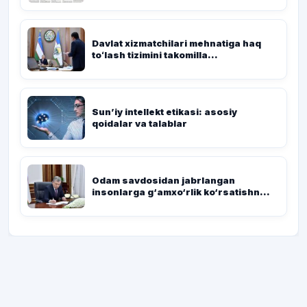
Davlat xizmatchilari mehnatiga haq
toʻlash tizimini takomilla...
Sun’iy intellekt etikasi: asosiy
qoidalar va talablar
Odam savdosidan jabrlangan
insonlarga g‘amxo‘rlik ko‘rsatishn...