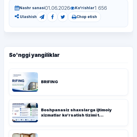
01.06.2026
1 656
Nashr sanasi
Ko'rishlar
Chop etish
Ulashish
So'nggi yangiliklar
BRIFING
Boshpanasiz shaxslarga ijtimoiy
xizmatlar ko‘rsatish tizimi t...