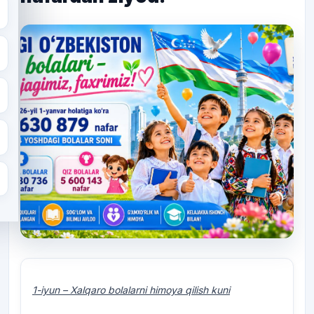
1-iyun – Xalqaro bolalarni himoya qilish kuni