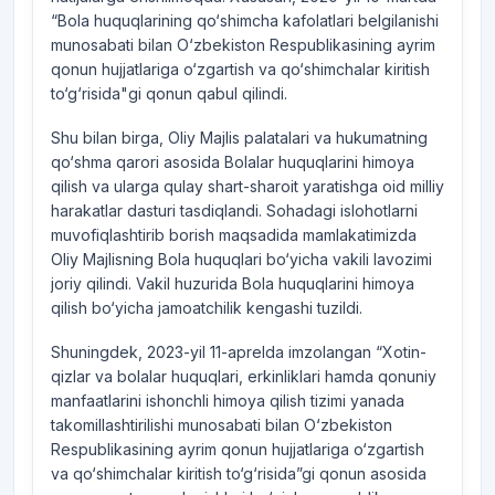
“Bola huquqlarining qo‘shimcha kafolatlari belgilanishi
munosabati bilan O‘zbekiston Respublikasining ayrim
qonun hujjatlariga o‘zgartish va qo‘shimchalar kiritish
to‘g‘risida"gi qonun qabul qilindi.
Shu bilan birga, Oliy Majlis palatalari va hukumatning
qo‘shma qarori asosida Bolalar huquqlarini himoya
qilish va ularga qulay shart-sharoit yaratishga oid milliy
harakatlar dasturi tasdiqlandi. Sohadagi islohotlarni
muvofiqlashtirib borish maqsadida mamlakatimizda
Oliy Majlisning Bola huquqlari bo‘yicha vakili lavozimi
joriy qilindi. Vakil huzurida Bola huquqlarini himoya
qilish bo‘yicha jamoatchilik kengashi tuzildi.
Shuningdek, 2023-yil 11-aprelda imzolangan “Xotin-
qizlar va bolalar huquqlari, erkinliklari hamda qonuniy
manfaatlarini ishonchli himoya qilish tizimi yanada
takomillashtirilishi munosabati bilan O‘zbekiston
Respublikasining ayrim qonun hujjatlariga o‘zgartish
va qo‘shimchalar kiritish to‘g‘risida”gi qonun asosida