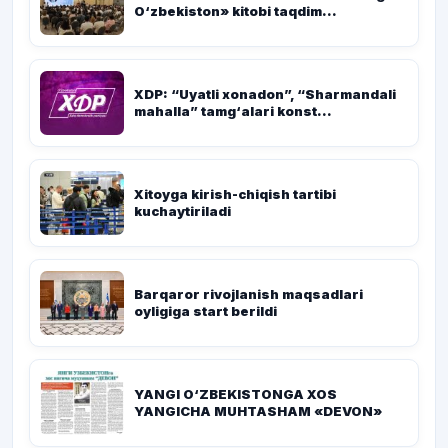
O‘zbekiston» kitobi taqdim...
XDP: “Uyatli xonadon”, “Sharmandali
mahalla” tamg‘alari konst...
Xitoyga kirish-chiqish tartibi
kuchaytiriladi
Barqaror rivojlanish maqsadlari
oyligiga start berildi
YANGI O‘ZBEKISTONGA XOS
YANGICHA MUHTASHAM «DEVON»