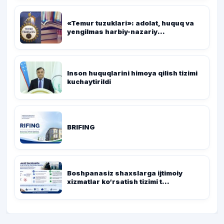
«Temur tuzuklari»: adolat, huquq va
yengilmas harbiy-nazariy...
Inson huquqlarini himoya qilish tizimi
kuchaytirildi
BRIFING
Boshpanasiz shaxslarga ijtimoiy
xizmatlar ko‘rsatish tizimi t...