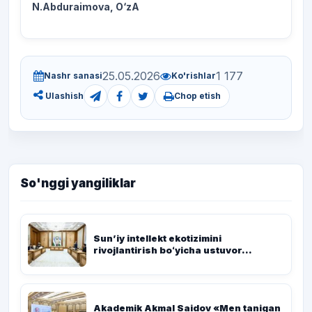
N.Abduraimova, O‘zA
25.05.2026
1 177
Nashr sanasi
Ko'rishlar
Chop etish
Ulashish
So'nggi yangiliklar
Sunʼiy intellekt ekotizimini
rivojlantirish boʻyicha ustuvor...
Akademik Akmal Saidov «Men tanigan