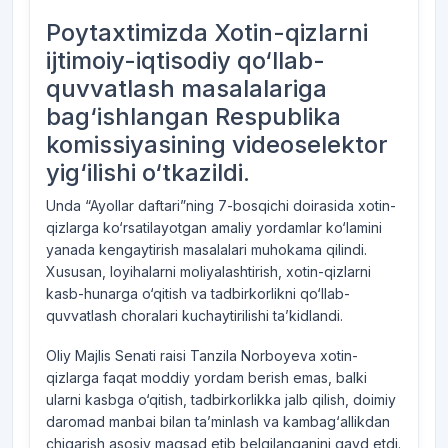
Poytaxtimizda Xotin-qizlarni
ijtimoiy-iqtisodiy qo‘llab-
quvvatlash masalalariga
bag‘ishlangan Respublika
komissiyasining videoselektor
yig‘ilishi o‘tkazildi.
Unda “Ayollar daftari”ning 7-bosqichi doirasida xotin-
qizlarga ko‘rsatilayotgan amaliy yordamlar ko‘lamini
yanada kengaytirish masalalari muhokama qilindi.
Xususan, loyihalarni moliyalashtirish, xotin-qizlarni
kasb-hunarga o‘qitish va tadbirkorlikni qo‘llab-
quvvatlash choralari kuchaytirilishi ta’kidlandi.
Oliy Majlis Senati raisi Tanzila Norboyeva xotin-
qizlarga faqat moddiy yordam berish emas, balki
ularni kasbga o‘qitish, tadbirkorlikka jalb qilish, doimiy
daromad manbai bilan ta’minlash va kambag‘allikdan
chiqarish asosiy maqsad etib belgilanganini qayd etdi.