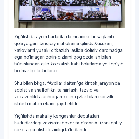
Yig‘ilishda ayrim hududlarda muammolar saqlanib
qolayotgani tanqidiy muhokama qilindi. Xususan,
xatlovlarni yuzaki o‘tkazish, aslida doimiy daromadga
ega bo‘lmagan xotin-qizlarni qog‘ozda ish bilan
ta’minlangan qilib ko‘rsatish kabi holatlarga yo‘l qo‘yib
bo‘lmasligi ta’kidlandi.
Shu bilan birga, “Ayollar daftari”ga kiritish jarayonida
adolat va shaffoflikni ta’minlash, tazyiq va
zo‘ravonlikka uchragan xotin-qizlar bilan manzilli
ishlash muhim ekani qayd etildi.
Yig‘ilishda mahalliy kengashlar deputatlari
hududlardagi vaziyatni bevosita o‘rganib, ijroni qat’iy
nazoratga olishi lozimligi ta’kidlandi.