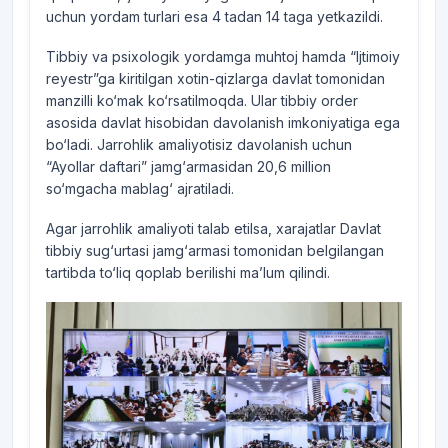
uchun yordam turlari esa 4 tadan 14 taga yetkazildi.
Tibbiy va psixologik yordamga muhtoj hamda “Ijtimoiy
reyestr”ga kiritilgan xotin-qizlarga davlat tomonidan
manzilli ko‘mak ko‘rsatilmoqda. Ular tibbiy order
asosida davlat hisobidan davolanish imkoniyatiga ega
bo‘ladi. Jarrohlik amaliyotisiz davolanish uchun
“Ayollar daftari” jamg‘armasidan 20,6 million
so‘mgacha mablag‘ ajratiladi.
Agar jarrohlik amaliyoti talab etilsa, xarajatlar Davlat
tibbiy sug‘urtasi jamg‘armasi tomonidan belgilangan
tartibda to‘liq qoplab berilishi ma’lum qilindi.