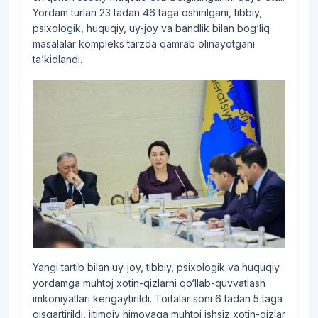
Yordam turlari 23 tadan 46 taga oshirilgani, tibbiy,
psixologik, huquqiy, uy-joy va bandlik bilan bog‘liq
masalalar kompleks tarzda qamrab olinayotgani
ta’kidlandi.
Yangi tartib bilan uy-joy, tibbiy, psixologik va huquqiy
yordamga muhtoj xotin-qizlarni qo‘llab-quvvatlash
imkoniyatlari kengaytirildi. Toifalar soni 6 tadan 5 taga
qisqartirildi, ijtimoiy himoyaga muhtoj ishsiz xotin-qizlar