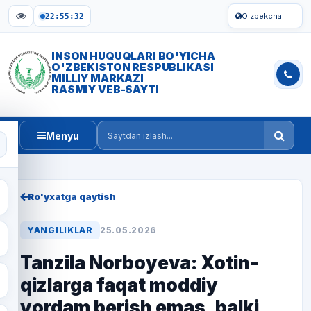
O'zbekcha
22:55:33
INSON HUQUQLARI BO'YICHA
O'ZBEKISTON RESPUBLIKASI
MILLIY MARKAZI
RASMIY VEB-SAYTI
Menyu
Saytdan izlash
Ro'yxatga qaytish
YANGILIKLAR
25.05.2026
Tanzila Norboyeva: Xotin-
qizlarga faqat moddiy
yordam berish emas, balki