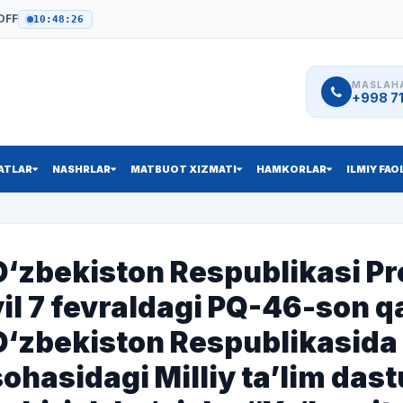
OFF
10:48:27
MASLAHA
+998 71
ATLAR
NASHRLAR
MATBUOT XIZMATI
HAMKORLAR
ILMIY FAO
O‘zbekiston Respublikasi Pr
yil 7 fevraldagi PQ-46-son q
O‘zbekiston Respublikasida 
sohasidagi Milliy ta’lim das