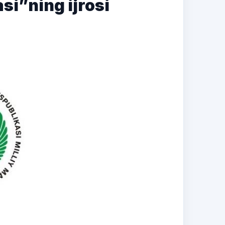
asi”ning ijrosi