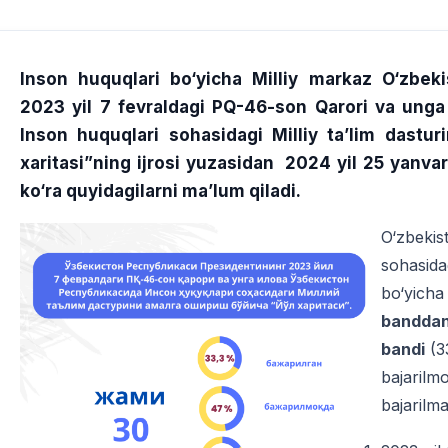
Inson huquqlari bo‘yicha Milliy markaz O‘zbeki
2023 yil 7 fevraldagi PQ-46-son Qarori va unga
Inson huquqlari sohasidagi Milliy ta’lim dasturi
xaritasi”ning ijrosi yuzasidan
2024 yil 25 yanvar
ko‘ra quyidagilarni ma’lum qiladi.
O‘zbekis
sohasidag
bo‘yicha 
bandda
bandi
(33
bajarilm
bajarilm