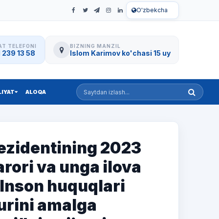
O'zbekcha
T TELEFONI
BIZNING MANZIL
 239 13 58
Islom Karimov ko'chasi 15 uy
Saytdan izlash
LIYAT
ALOQA
ezidentining 2023
arori va unga ilova
Inson huquqlari
turini amalga