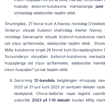
hududiy axborot-kutubxona markazlariga
jam
sohasidagi adabiyotlar taqdim etildi.
Shuningdek, 21 fevral kuni A.Navoiy nomidagi O‘zbekisto
Sirdaryo viloyati Guliston shahridagi Alisher Navo
nomidagi Samarqand viloyati Axborot-kutubxona mark
oid o‘quv qo‘llanmalar, adabiyotlar taqdim etildi. Shu
Milliy kutubxona orqali 28 fevral kuni Qoraqalpog‘isto
Surxondaryo viloyatlari Axborot-kutubxona markazl
huquqlariga oid o‘quv qo‘llanmalar, adabiyotlar hamd
inson huquqlari” jurnali taqdim etildi.
Qarorning
12-bandida
belgilangan «Huquqiy savod
2023 yil 31 iyul kuni 2023 yil sentyabr-dekabr oylar
tasdiqlandi. Chora-tadbirlar rejasi tegishli vazir
yuborildi.
2023 yil 1-10 dekabr
kunlari Milliy mark