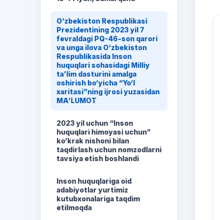
O‘zbekiston Respublikasi
Prezidentining 2023 yil 7
fevraldagi PQ-46-son qarori
va unga ilova O‘zbekiston
Respublikasida Inson
huquqlari sohasidagi Milliy
ta’lim dasturini amalga
oshirish bo‘yicha “Yo‘l
xaritasi”ning ijrosi yuzasidan
MA’LUMOT
2023 yil uchun “Inson
huquqlari himoyasi uchun”
ko‘krak nishoni bilan
taqdirlash uchun nomzodlarni
tavsiya etish boshlandi
Inson huquqlariga oid
adabiyotlar yurtimiz
kutubxonalariga taqdim
etilmoqda