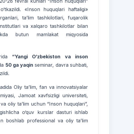
 20-28 fevral kunlari “Inson huquqlari”
 o‘tkazildi. «Inson huquqlari haftaligi»
ganlari, ta’lim tashkilotlari, fuqarolik
institutlari va xalqaro tashkilotlar bilan
likda butun mamlakat miqyosida
arida
“Yangi O‘zbekiston va inson
ida
50 ga yaqin
seminar, davra suhbati,
ildi.
dida Oliy ta’lim, fan va innovatsiyalar
yasi, Jamoat xavfsizligi universiteti,
 va oliy ta’lim uchun “Inson huquqlari”,
gishlicha o‘quv kurslar dasturi ishlab
an boshlab professional va oliy ta’lim