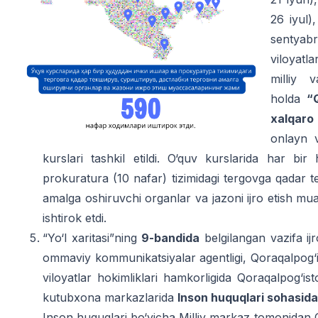
26 iyul)
sentya
viloyatl
milliy 
holda
“
xalqaro 
onlayn 
kurslari tashkil etildi. O‘quv kurslarida har bi
prokuratura (10 nafar) tizimidagi tergovga qadar te
amalga oshiruvchi organlar va jazoni ijro etish mu
ishtirok etdi.
“Yo‘l xaritasi”ning
9-bandida
belgilangan vazifa ij
ommaviy kommunikatsiyalar agentligi, Qoraqalpog‘i
viloyatlar hokimliklari hamkorligida Qoraqalpog‘is
kutubxona markazlarida
Inson huquqlari sohasidagi
Inson huquqlari bo‘yicha Milliy markaz tomonidan O