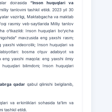
alar doirasida
“Inson huquqlari va
illiy tanlovini tashkil etildi. 2023 yil 30
siyalar vazirligi, Maktabgacha va maktab
ttifoqi rasmiy veb-saytlarida Milliy tanlov
cha o‘tkazildi: Inson huquqlari bo‘yicha
 nigohida” mavzusida eng yaxshi rasm;
g yaxshi videorolik; Inson huquqlari va
dabiyotlari: bosma o‘quv adabiyot va
ha eng yaxshi maqola: eng yaxshi ilmiy
uquqlari bilimdoni; Inson huquqlari
yabrga qadar
qabul qilinishi belgilanib,
ri va erkinliklari sohasida ta’lim va
 tashkil etildi.