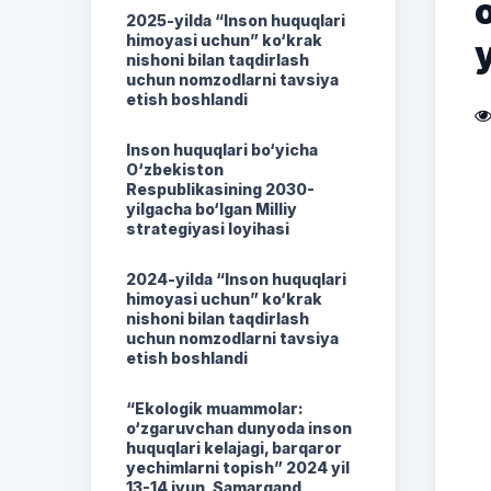
2025-yilda “Inson huquqlari
himoyasi uchun” ko‘krak
nishoni bilan taqdirlash
uchun nomzodlarni tavsiya
etish boshlandi
Inson huquqlari bo‘yicha
O‘zbekiston
Respublikasining 2030-
yilgacha bo‘lgan Milliy
strategiyasi loyihasi
2024-yilda “Inson huquqlari
himoyasi uchun” ko‘krak
nishoni bilan taqdirlash
uchun nomzodlarni tavsiya
etish boshlandi
“Ekologik muammolar:
o‘zgaruvchan dunyoda inson
huquqlari kelajagi, barqaror
yechimlarni topish” 2024 yil
13-14 iyun, Samarqand