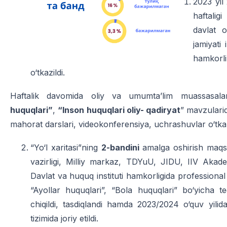
2023 yil
haftaligi
davlat or
jamiyati 
hamkor
o‘tkazildi.
Haftalik davomida oliy va umumta’lim muassasal
huquqlari”
,
“Inson huquqlari oliy- qadiryat
” mavzular
mahorat darslari, videokonferensiya, uchrashuvlar o‘tkaz
“Yo‘l xaritasi”ning
2-bandini
amalga oshirish maqsa
vazirligi, Milliy markaz, TDYuU, JIDU, IIV Akademi
Davlat va huquq instituti hamkorligida professional
“Ayollar huquqlari”, “Bola huquqlari” bo‘yicha te
chiqildi, tasdiqlandi hamda 2023/2024 o‘quv yilid
tizimida joriy etildi.