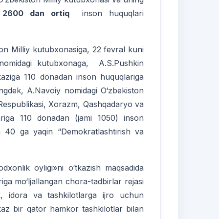
i 2600 dan ortiq
inson huquqlari
n Milliy kutubxonasiga, 22 fevral kuni
iy nomidagi kutubxonaga, A.S.Pushkin
aziga 110 donadan inson huquqlariga
ningdek, A.Navoiy nomidagi O‘zbekiston
n Respublikasi, Xorazm, Qashqadaryo va
ariga 110 donadan (jami 1050) inson
a 40 ga yaqin “Demokratlashtirish va
xonlik oyligi»ni o‘tkazish maqsadida
iga mo‘ljallangan chora-tadbirlar rejasi
lik, idora va tashkilotlarga ijro uchun
az bir qator hamkor tashkilotlar bilan