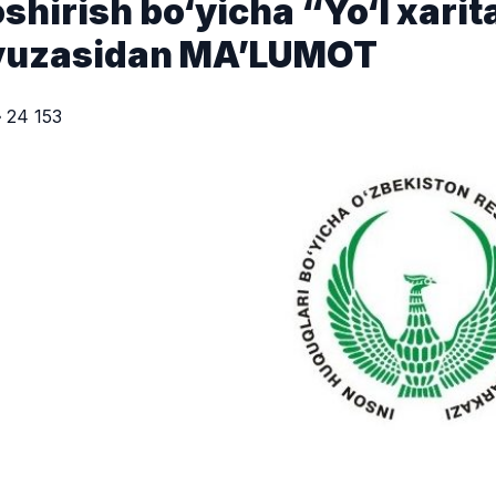
oshirish bo‘yicha “Yo‘l xarit
yuzasidan MA’LUMOT
24 153