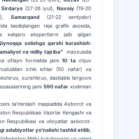
,
Sirdaryo
(27-28 iyul),
Navoiy
(19-20
br),
Samarqand
(21-22 sentyabr)
arida tasdiqlangan reja grafik asosida,
va xalqaro ekspertlarni jalb qilgan
Qiynoqqa solishga qarshi kurashish:
amaliyot va milliy tajriba”
mavzusida
va oflayn formatda jami
10 ta
o‘quv
r hududdan ichki ishlar (50 nafar) va
kshiruv, surishtiruv, dastlabki tergovni
assasalarining jami
590 nafar
xodimlari
rosini ta’minlash maqsadida Axborot va
ston Respublikasi Vazirlar Kengashi va
ton Respublikasi va viloyatlar axborot-
 adabiyotlar yo‘nalishi tashkil etilib
,
‘zbekiston Milliy kutubxonasi va uning