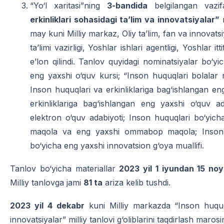
“Yo‘l xaritasi”ning
3-bandida
belgilangan vazif
erkinliklari sohasidagi ta’lim va innovatsiyalar”
m
may kuni Milliy markaz, Oliy ta’lim, fan va innovat
ta’limi vazirligi, Yoshlar ishlari agentligi, Yoshlar i
e’lon qilindi. Tanlov quyidagi nominatsiyalar bo‘yi
eng yaxshi o‘quv kursi; “Inson huquqlari bolalar
Inson huquqlari va erkinliklariga bag‘ishlangan en
erkinliklariga bag‘ishlangan eng yaxshi o‘quv a
elektron o‘quv adabiyoti; Inson huquqlari bo‘yic
maqola va eng yaxshi ommabop maqola; Inson h
bo‘yicha eng yaxshi innovatsion g‘oya muallifi.
Tanlov bo‘yicha materiallar
2023 yil 1 iyundan 15 no
Milliy tanlovga jami
81 ta
ariza kelib tushdi.
2023 yil 4 dekabr
kuni Milliy markazda “Inson huquqla
innovatsiyalar” milliy tanlovi g‘oliblarini taqdirlash marosimi