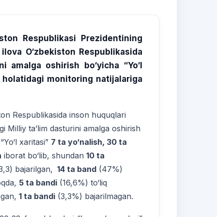
ston Respublikasi Prezidentining
 ilova O‘zbekiston Respublikasida
ni amalga oshirish bo‘yicha “Yo‘l
 holatidagi
monitoring natijalariga
ton Respublikasida inson huquqlari
i Milliy ta’lim dasturini amalga oshirish
“Yo‘l xaritasi”
7 ta yo‘nalish, 30 ta
n
iborat bo‘lib, shundan
10 ta
,3) bajarilgan,
14 ta band
(47%)
oqda,
5 ta bandi
(16,6%) to‘liq
agan,
1 ta bandi
(3,3%) bajarilmagan.