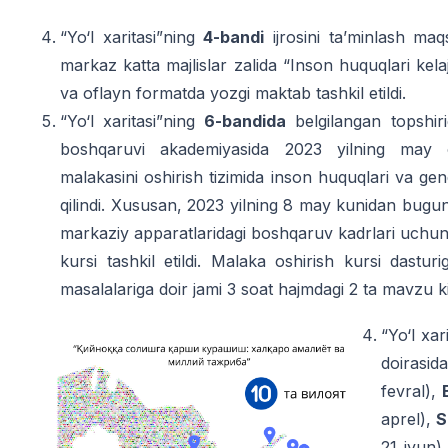
“Yo‘l xaritasi”ning
4-bandi
ijrosini ta’minlash ma
markaz katta majlislar zalida “Inson huquqlari ke
va oflayn formatda yozgi maktab tashkil etildi.
“Yo‘l xaritasi”ning
6-bandida
belgilangan topshiri
boshqaruvi akademiyasida 2023 yilning may 
malakasini oshirish tizimida inson huquqlari va gend
qilindi. Xususan, 2023 yilning 8 may kunidan bugun
markaziy apparatlaridagi boshqaruv kadrlari uchun h
kursi tashkil etildi. Malaka oshirish kursi dastur
masalalariga doir jami 3 soat hajmdagi 2 ta mavzu kiri
“Yo‘l xar
doiras
fevral),
aprel),
S
21 iyun)