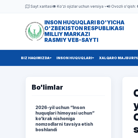
Sayt xaritasi
Ko'zi ojizlar uchun versiya
Ovozli o'qish:
INSON HUQUQLARI BO'YICHA
O'ZBEKISTON RESPUBLIKASI
MILLIY MARKAZI
RASMIY VEB-SAYTI
BIZ HAQIMIZDA
INSON HUQUQLARI
XALQARO MAJBURIY
Bo'limlar
2026-yil uchun “Inson
huquqlari himoyasi uchun”
ko‘krak nishoniga
nomzodlarni tavsiya etish
boshlandi