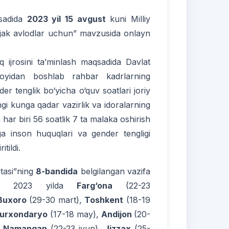
qsadida
2023 yil 15 avgust
kuni Milliy
lajak avlodlar uchun” mavzusida onlayn
q ijrosini ta’minlash maqsadida Davlat
oyidan boshlab rahbar kadrlarning
er tenglik bo‘yicha o‘quv soatlari joriy
gi kunga qadar vazirlik va idoralarning
ar biri 56 soatlik 7 ta malaka oshirish
iga inson huquqlari va gender tengligi
tildi.
itasi”ning
8-bandida
belgilangan vazifa
ida 2023 yilda
Farg‘ona
(22-23
Buxoro
(29-30 mart),
Toshkent
(18-19
urxondaryo
(17-18 may),
Andijon
(20-
,
Namangan
(22-23 iyun),
Jizzax
(25-