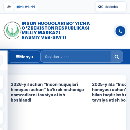
O'zbekcha
04:04:44
INSON HUQUQLARI BO'YICHA
O'ZBEKISTON RESPUBLIKASI
MILLIY MARKAZI
RASMIY VEB-SAYTI
Menyu
Saytdan izlash
2026-yil uchun “Inson huquqlari
2025-yilda “Inson
himoyasi uchun” ko‘krak nishoniga
himoyasi uchun” k
nomzodlarni tavsiya etish
bilan taqdirlash 
boshlandi
tavsiya etish bos