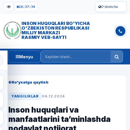
O'zbekcha
16:37:35
INSON HUQUQLARI BO'YICHA
O'ZBEKISTON RESPUBLIKASI
MILLIY MARKAZI
RASMIY VEB-SAYTI
Menyu
Saytdan izlash
Ro'yxatga qaytish
YANGILIKLAR
06.12.2024
Inson huquqlari va
manfaatlarini ta’minlashda
nodavlat notijorat