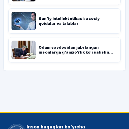
Sun’iy intellekt etikasi: asosiy
qoidalar va talablar
Odam savdosidan jabrlangan
insonlarga g‘amxo‘rlik ko‘rsatishn...
Inson huquqlari bo'yicha