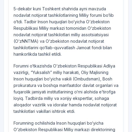
5-dekabr kuni Toshkent shahrida ayni mavzuda
nodavlat notijorat tashkilotlarining Milliy forumi bo‘lib
o‘tdi. Tadbir Inson huquqlari bo‘yicha O‘zbekiston
Respublikasi Milliy markazi tomonidan O‘zbekiston
nodavlat notijorat tashkilotlari milliy assotsiatsiyasi
(O‘zNNTMA) va O‘zbekiston nodavlat notijorat
tashkilotlarini qo‘llab-quvvatlash Jamoat fondi bilan
hamkorlikda tashkil etildi.
Forumni o‘tkazishda O‘zbekiston Respublikasi Adliya
vazirligi, “Yuksalish” milliy harakati, Oliy Majlisning
Inson huquqlari bo‘yicha vakili (Ombudsman), Bosh
prokuratura va boshqa manfaatdor davlat organlari va
fuqarolik jamiyati institutlarining o‘rni alohida e’tirofga
loyiq. Tadbirda milliy va xorijiy ekspertlar, sohaga
aloqador vazirlik va idoralar hamda nodavlat notijorat
tashkilotlari vakillari ishtirok etdi.
Forumning ochilishida Inson huquqlari bo‘yicha
O‘zbekiston Respublikasi Milliy markazi direktorining