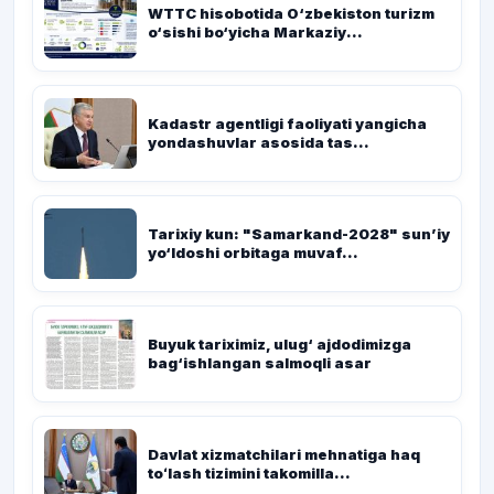
WTTC hisobotida O‘zbekiston turizm
o‘sishi bo‘yicha Markaziy...
Kadastr agentligi faoliyati yangicha
yondashuvlar asosida tas...
Tarixiy kun: "Samarkand-2028" sun’iy
yo‘ldoshi orbitaga muvaf...
Buyuk tariximiz, ulug‘ ajdodimizga
bag‘ishlangan salmoqli asar
Davlat xizmatchilari mehnatiga haq
toʻlash tizimini takomilla...