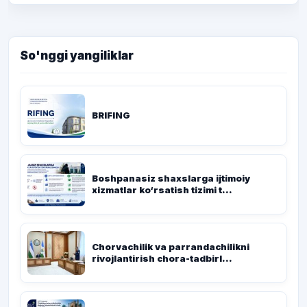
So'nggi yangiliklar
BRIFING
Boshpanasiz shaxslarga ijtimoiy
xizmatlar ko‘rsatish tizimi t...
Chorvachilik va parrandachilikni
rivojlantirish chora-tadbirl...