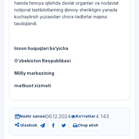
hamda himoya qilishda davlat organlari va nodavlat
notijorat tashkilotlarining ijtimoiy sherikligini yanada
kuchaytirish yuzasidan chora-tadbirlar majmui
tasdiqlandi.
Inson huquqlari bo‘yicha
O‘zbekiston Respublikasi
Milliy markazining
matbuot xizmati
06.12.2024
4 143
Nashr sanasi
Ko'rishlar
Chop etish
Ulashish