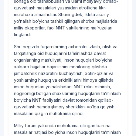
sohaga oid tashabbuslari va ularni moliyaviy qo‘llab-
quvvatlash masalalari yuzasidan atroflicha fikr-
mulohaza almashdilar. Shuningdek, ikkita asosiy
yo‘nalish bo‘yicha tashkil qilingan sho‘ba majlislarida
milliy ekspertlar, faol NNT vakillarining ma’ruzalari
tinglandi.
Shu negizda fuqarolarning axborotni izlash, olish va
tarqatishga oid huquqlarini ta’minlashda davlat
organlarining mas’uliyati, inson huquqlari bo‘yicha
xalqaro hujjatlar bajarilishini monitoring qilishda
jamoatchilik nazoratini kuchaytirish, xotin-qizlar va
yoshlarning huquq va erkinliklarini himoya qilishda
inson huquqlari yo‘nalishidagi NNT rolini oshirish,
nogironligi bo‘lgan shaxslarning huquqlarini ta’minlash
bo‘yicha NNT faoliyatini davlat tomonidan qo‘llab-
quvvatlash hamda ijtimoiy sheriklikni yo‘lga qo‘yish
masalalari qizg‘in muhokama qilindi.
Milliy forum yakunida muhokama qilingan barcha
masalalar natijasi bo‘yicha inson huquqlarini ta’minlash