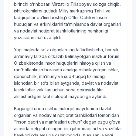
birinchi o‘rinbosari Mirzatillo Tillaboyev so‘zga chiqib,
ishtirokchilarni qutladi. Milliy markazning Tahlil va
tadqiqotlar bo‘limi boshlig‘i O‘tkir Ochilov Inson
huquqlari va erkinliklarini ta’minlashda davlat organlari
va nodavlat notijorat tashkilotlarining hamkorligi
yuzasidan ma’ruza qildi.
Yapi majlisda so‘z olganlarning ta’kidlashicha, har yili
an’anaviy tarzda o‘tkazib kelinayotgan mazkur forum
O‘zbekistonda inson huquqlarini himoya qilish va
rag‘batlantirish borasida amalga oshirilayotgan ishlar,
qonunchilik, ma’muriy va sud-huquq tizimidagi
islohotlar, bir so‘z bilan aytganda, davlat va nodavlat
tashkilotlar vakillari uchun soha doirasida fikr
almashadigan faol muloqot maydoniga aylandi.
Bugungi kunda ushbu muloqot maydonida davlat
organlari va nodavlat notijorat tashkilotlari tomonidan
“Inson qadri va manfaatlari uchun” degan ezgu g‘oya
asosida belgilab olingan bir qator maqsad va vazifalar
hamkorlikda amalga oshirilmoqda. Xususan, yangi