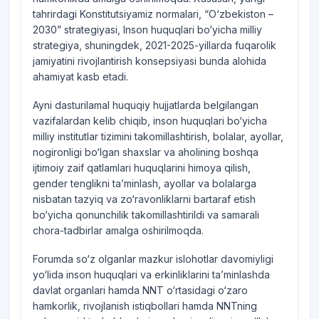
tahrirdagi Konstitutsiyamiz normalari, “O‘zbekiston –
2030” strategiyasi, Inson huquqlari bo‘yicha milliy
strategiya, shuningdek, 2021-2025-yillarda fuqarolik
jamiyatini rivojlantirish konsepsiyasi bunda alohida
ahamiyat kasb etadi.
Ayni dasturilamal huquqiy hujjatlarda belgilangan
vazifalardan kelib chiqib, inson huquqlari bo‘yicha
milliy institutlar tizimini takomillashtirish, bolalar, ayollar,
nogironligi bo‘lgan shaxslar va aholining boshqa
ijtimoiy zaif qatlamlari huquqlarini himoya qilish,
gender tenglikni ta’minlash, ayollar va bolalarga
nisbatan tazyiq va zo‘ravonliklarni bartaraf etish
bo‘yicha qonunchilik takomillashtirildi va samarali
chora-tadbirlar amalga oshirilmoqda.
Forumda so‘z olganlar mazkur islohotlar davomiyligi
yo‘lida inson huquqlari va erkinliklarini ta’minlashda
davlat organlari hamda NNT o‘rtasidagi o‘zaro
hamkorlik, rivojlanish istiqbollari hamda NNTning