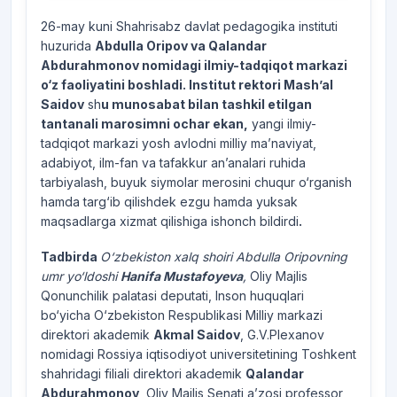
26-may kuni Shahrisabz davlat pedagogika instituti
huzurida
Abdulla Oripov va Qalandar
Abdurahmonov nomidagi ilmiy-tadqiqot markazi
o‘z faoliyatini boshladi. Institut rektori Mash’al
Saidov
sh
u munosabat bilan tashkil etilgan
tantanali marosimni ochar ekan,
yangi ilmiy-
tadqiqot markazi yosh avlodni milliy ma’naviyat,
adabiyot, ilm-fan va tafakkur an’analari ruhida
tarbiyalash, buyuk siymolar merosini chuqur o‘rganish
hamda targ‘ib qilishdek ezgu hamda yuksak
maqsadlarga xizmat qilishiga ishonch bildirdi
.
Tadbirda
O‘zbekiston xalq shoiri Abdulla Oripovning
umr yo‘ldoshi
Hanifa Mustafoyeva
,
Oliy Majlis
Qonunchilik palatasi deputati, Inson huquqlari
bo‘yicha O‘zbekiston Respublikasi Milliy markazi
direktori akademik
Akmal Saidov
, G.V.Plexanov
nomidagi Rossiya iqtisodiyot universitetining Toshkent
shahridagi filiali direktori akademik
Qalandar
Abdurahmonov
, Oliy Majlis Senati a’zosi professor