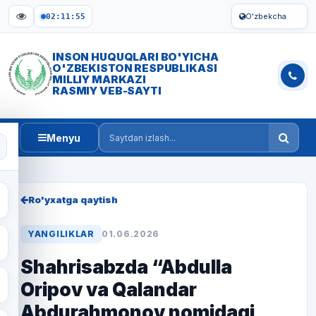
O'zbekcha
02:11:56
INSON HUQUQLARI BO'YICHA
O'ZBEKISTON RESPUBLIKASI
MILLIY MARKAZI
RASMIY VEB-SAYTI
Menyu
Saytdan izlash
Ro'yxatga qaytish
YANGILIKLAR
01.06.2026
Shahrisabzda “Abdulla
Oripov va Qalandar
Abdurahmonov nomidagi