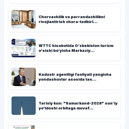
Chorvachilik va parrandachilikni
rivojlantirish chora-tadbirl...
WTTC hisobotida O‘zbekiston turizm
o‘sishi bo‘yicha Markaziy...
Kadastr agentligi faoliyati yangicha
yondashuvlar asosida tas...
Tarixiy kun: "Samarkand-2028" sun’iy
yo‘ldoshi orbitaga muvaf...