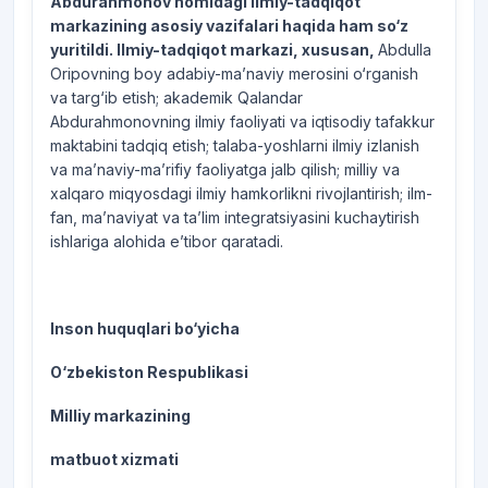
Abdurahmonov nomidagi ilmiy-tadqiqot
markazining asosiy vazifalari haqida ham so‘z
yuritildi. Ilmiy-tadqiqot markazi, xususan,
Abdulla
Oripovning boy adabiy-ma’naviy merosini o‘rganish
va targ‘ib etish; akademik Qalandar
Abdurahmonovning ilmiy faoliyati va iqtisodiy tafakkur
maktabini tadqiq etish; talaba-yoshlarni ilmiy izlanish
va ma’naviy-ma’rifiy faoliyatga jalb qilish; milliy va
xalqaro miqyosdagi ilmiy hamkorlikni rivojlantirish; ilm-
fan, ma’naviyat va ta’lim integratsiyasini kuchaytirish
ishlariga alohida e’tibor qaratadi.
Inson huquqlari bo‘yicha
O‘zbekiston Respublikasi
Milliy markazining
matbuot xizmati