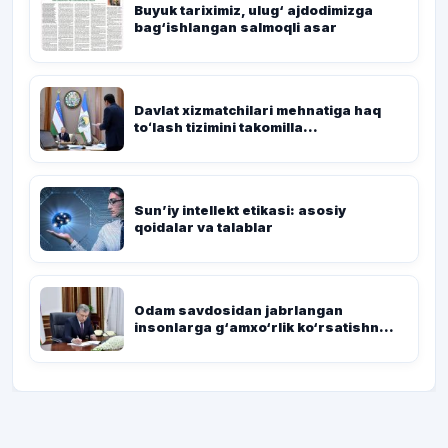
Buyuk tariximiz, ulug‘ ajdodimizga
bag‘ishlangan salmoqli asar
Davlat xizmatchilari mehnatiga haq
toʻlash tizimini takomilla...
Sun’iy intellekt etikasi: asosiy
qoidalar va talablar
Odam savdosidan jabrlangan
insonlarga g‘amxo‘rlik ko‘rsatishn...