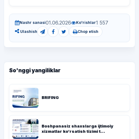
01.06.2026
1 557
Nashr sanasi
Ko'rishlar
Chop etish
Ulashish
So'nggi yangiliklar
BRIFING
Boshpanasiz shaxslarga ijtimoiy
xizmatlar ko‘rsatish tizimi t...