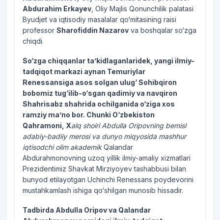
Abdurahim Erkayev
, Oliy Majlis Qonunchilik palatasi
Byudjet va iqtisodiy masalalar qo‘mitasining raisi
professor
Sharofiddin Nazarov
va boshqalar so‘zga
chiqdi.
So‘zga chiqqanlar ta’kidlaganlaridek, yangi ilmiy-
tadqiqot markazi aynan Temuriylar
Renessansiga asos solgan ulug‘ Sohibqiron
bobomiz tug‘ilib-o‘sgan qadimiy va navqiron
Shahrisabz shahrida ochilganida o‘ziga xos
ramziy ma’no bor. Chunki O‘zbekiston
Qahramoni, X
alq shoiri Abdulla Oripovning bemisl
adabiy-badiiy merosi va dunyo miqyosida mashhur
iqtisodchi olim akademik
Qalandar
Abdurahmonovning uzoq yillik ilmiy-amaliy xizmatlari
Prezidentimiz Shavkat Mirziyoyev tashabbusi bilan
bunyod etilayotgan Uchinchi Renessans poydevorini
mustahkamlash ishiga qo‘shilgan munosib hissadir.
Tadbirda Abdulla Oripov va Qalandar