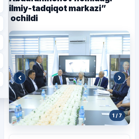
ilmiy-tadqiqot markazi”
ochildi
1
/ 7